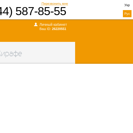
Перезвонить мне
Укр
44) 587-85-55
Рус
Личный кабинет
Ваш ID:
26220551
Жирафе