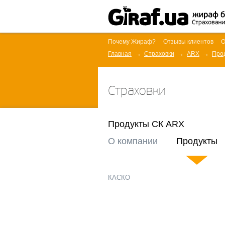
Почему Жираф?
Отзывы клиентов
О
Главная
Страховки
ARX
Про
Страховки
Продукты СК ARX
О компании
Продукты
КАСКО