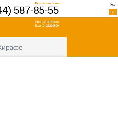
Перезвонить мне
Укр
44) 587-85-55
Рус
Личный кабинет
Ваш ID:
26220609
Жирафе