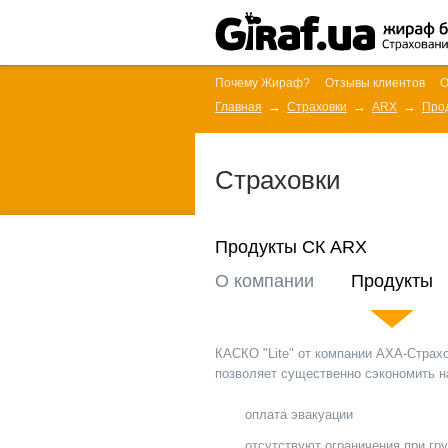
Почему Жираф?
Отзывы клиентов
О
Главная
Страховки
ARX
Про
Страховки
Продукты СК ARX
О компании
Продукты
КАСКО "Lite" от компании АХА-Страх
позволяет существенно сэкономить н
оплата эвакуации
отсутствуют ограничения при г