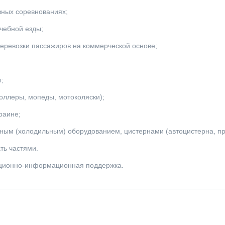
вных соревнованиях;
чебной езды;
еревозки пассажиров на коммерческой основе;
;
оллеры, мопеды, мотоколяски);
раине;
м (холодильным) оборудованием, цистернами (автоцистерна, пр
ть частями.
зационно-информационная поддержка.