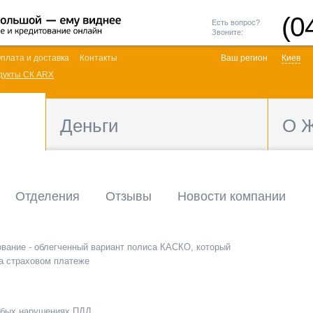
(0
Есть вопрос?
Звоните:
плата и доставка
Контакты
Ваш регион
Киев
дукты СК ARX
Деньги
О 
Отделения
Отзывы
Новости компании
ование - облегченный вариант полиса КАСКО, который
а страховом платеже
рубых нарушениях ПДД