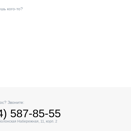
шь кого-то?
ос? Звоните:
4) 587-85-55
Оболонская Набережная, 11, корп. 2