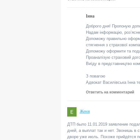
Інна
Доброго дня! Пропоную допо
Надам інформацію, роз’ясню
Допоможу правильно оформит
стягнення з страхової комп
Допоможу оформити та подати
Проаналізую страховий дого
Виїду в представництво ком
З повагою
Адвокат Василівська Інна т
Ответить на комментарий
Женя
ДТП было 11.01.2019 заявление пода
дней, а выплат так и нет. Звонишь в 
дворе уже июль. Похоже прийдётся по