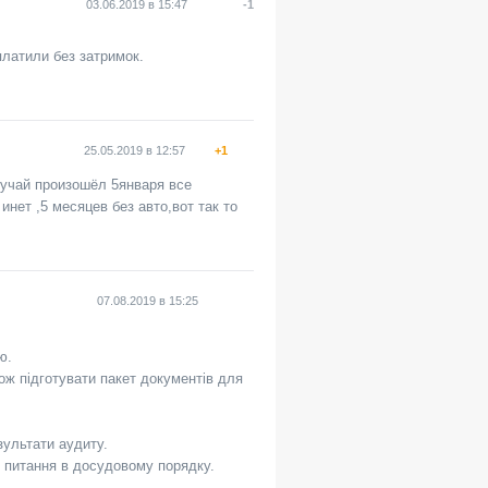
03.06.2019
в
15:47
-1
платили без затримок.
25.05.2019
в
12:57
+1
чай произошёл 5января все
ет ,5 месяцев без авто,вот так то
07.08.2019
в
15:25
ю.
ож підготувати пакет документів для
зультати аудиту.
и питання в досудовому порядку.