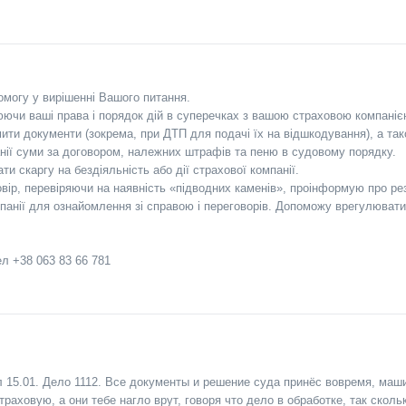
могу у вирішенні Вашого питання.
ючи ваші права і порядок дій в суперечках з вашою страховою компаніє
и документи (зокрема, при ДТП для подачі їх на відшкодування), а так
анії суми за договором, належних штрафів та пеню в судовому порядку.
 скаргу на бездіяльність або дії страхової компанії.
вір, перевіряючи на наявність «підводних каменів», проінформую про ре
панії для ознайомлення зі справою і переговорів. Допоможу врегулюват
ел +38 063 83 66 781
л 15.01. Дело 1112. Все документы и решение суда принёс вовремя, ма
страховую, а они тебе нагло врут, говоря что дело в обработке, так скол