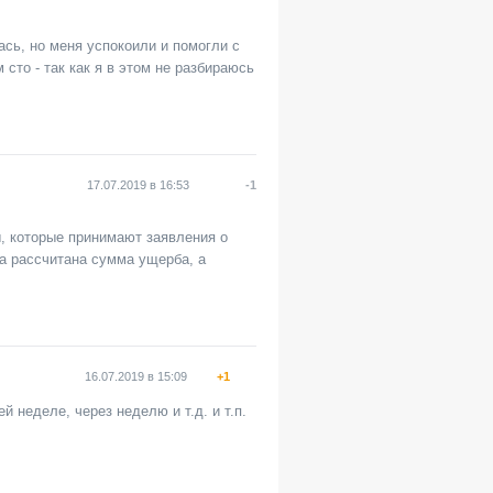
сь, но меня успокоили и помогли с
сто - так как я в этом не разбираюсь
17.07.2019
в
16:53
-1
, которые принимают заявления о
ла рассчитана сумма ущерба, а
16.07.2019
в
15:09
+1
 неделе, через неделю и т.д. и т.п.