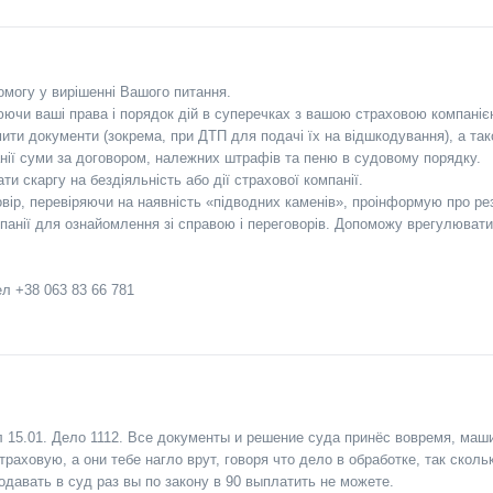
могу у вирішенні Вашого питання.
ючи ваші права і порядок дій в суперечках з вашою страховою компаніє
и документи (зокрема, при ДТП для подачі їх на відшкодування), а так
анії суми за договором, належних штрафів та пеню в судовому порядку.
 скаргу на бездіяльність або дії страхової компанії.
вір, перевіряючи на наявність «підводних каменів», проінформую про ре
панії для ознайомлення зі справою і переговорів. Допоможу врегулюват
ел +38 063 83 66 781
л 15.01. Дело 1112. Все документы и решение суда принёс вовремя, ма
страховую, а они тебе нагло врут, говоря что дело в обработке, так скол
давать в суд раз вы по закону в 90 выплатить не можете.