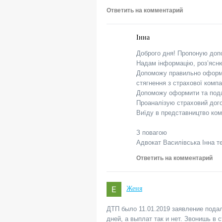
Ответить на комментарий
Інна
Доброго дня! Пропоную допо
Надам інформацію, роз’ясню
Допоможу правильно оформит
стягнення з страхової комп
Допоможу оформити та подати
Проаналізую страховий дого
Виїду в представництво ком
З повагою
Адвокат Василівська Інна т
Ответить на комментарий
Женя
ДТП было 11.01.2019 заявление пода
дней, а выплат так и нет. Звонишь в 