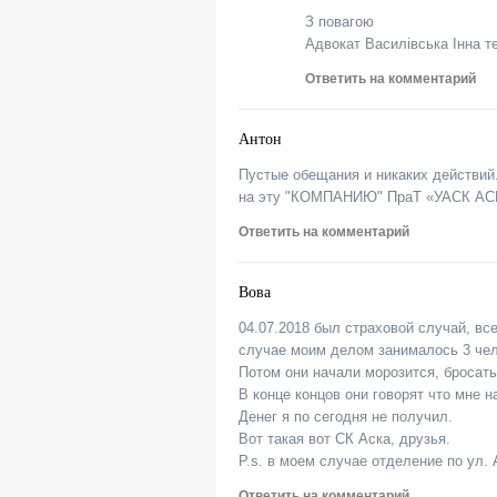
З повагою
Адвокат Василівська Інна т
Ответить на комментарий
Антон
Пустые обещания и никаких действий.
на эту "КОМПАНИЮ" ПраТ «УАСК АС
Ответить на комментарий
Вова
04.07.2018 был страховой случай, вс
случае моим делом занималось 3 чел
Потом они начали морозится, бросать 
В конце концов они говорят что мне н
Денег я по сегодня не получил.
Вот такая вот СК Аска, друзья.
P.s. в моем случае отделение по ул. 
Ответить на комментарий