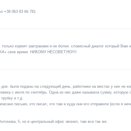
ел +38 063 83 66 781
 только кормят завтраками и не более. словесный диалог который Вам н
КА» свое время. НИКОМУ НЕСОВЕТУЮ!!!!
е док. были поданы на следующий день, работники на местах у них не к
овека с июля по сентябрь. Одна из них даже называла сумму, которую 
трубку и т.д.
аписано письмо, кто писал, что там и куда они его отправили (если я нич
Антонова, 5, но в центральный офис звонил, там все так же.