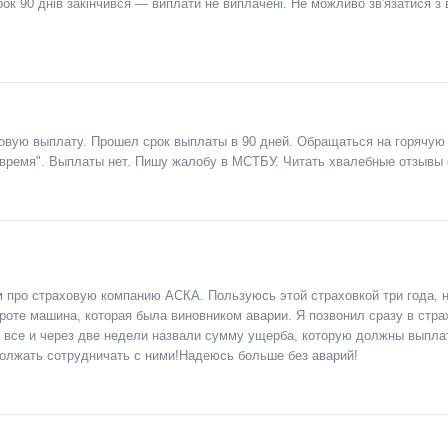
к 90 днів закінчився — виплати не виплачені. Не можливо зв'язатися з 
овую выплату. Прошел срок выплаты в 90 дней. Обращаться на горячую
 время". Выплаты нет. Пишу жалобу в МСТБУ. Читать хвалебные отзывы 
 про страховую компанию АСКА. Пользуюсь этой страховкой три года, н
роте машина, которая была виновником аварии. Я позвонил сразу в стра
 все и через две недели назвали сумму ущерба, которую должны выплат
олжать сотрудничать с ними!Надеюсь больше без аварий!