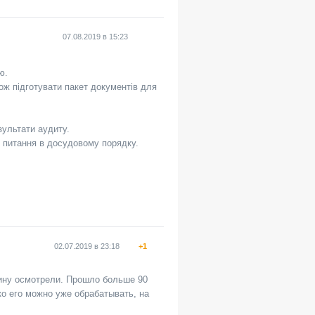
07.08.2019
в
15:23
ю.
ож підготувати пакет документів для
зультати аудиту.
и питання в досудовому порядку.
02.07.2019
в
23:18
+1
шину осмотрели. Прошло больше 90
ько его можно уже обрабатывать, на