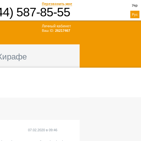
Перезвонить мне
Укр
44) 587-85-55
Рус
Личный кабинет
Ваш ID:
26217467
Жирафе
07.02.2020
в
09:46