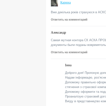
Карина
Вже декілька років страхуюся в АСКО.
Ответить на комментарий
Александр
Самая мутная контора СК АСКА ПРО
документы были поданы вовремятолько
Ответить на комментарий
Інна
Доброго дня! Пропоную допо
Надам інформацію, роз’ясню
Допоможу правильно оформит
стягнення з страхової комп
Допоможу оформити та подати
Проаналізую страховий дого
Виїду в представництво ком