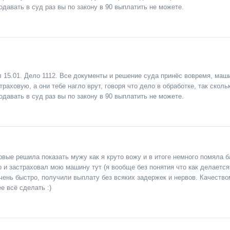
давать в суд раз вы по закону в 90 выплатить не можете.
л 15.01. Дело 1112. Все документы и решение суда принёс вовремя, ма
страховую, а они тебе нагло врут, говоря что дело в обработке, так скол
давать в суд раз вы по закону в 90 выплатить не можете.
рвые решила показать мужу как я круто вожу и в итоге немного помяла 
о и застраховал мою машину тут (я вообще без понятия что как делается
чень быстро, получили выплату без всяких задержек и нервов. Качеством
е всё сделать :)