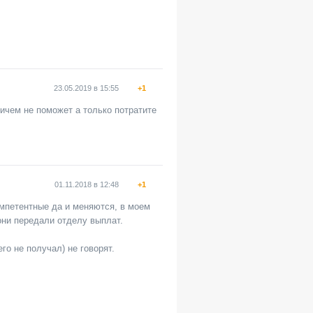
23.05.2019
в
15:55
+1
ичем не поможет а только потратите
01.11.2018
в
12:48
+1
омпетентные да и меняются, в моем
они передали отделу выплат.
его не получал) не говорят.