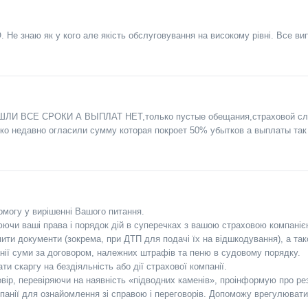
 Не знаю як у кого але якість обслуговування на високому рівні. Все ви
ШЛИ ВСЕ СРОКИ А ВЫПЛАТ НЕТ,только пустые обещания,страховой слу
 недавно огласили сумму которая покроет 50% убытков а выплаты так ин
могу у вирішенні Вашого питання.
ючи ваші права і порядок дій в суперечках з вашою страховою компаніє
и документи (зокрема, при ДТП для подачі їх на відшкодування), а так
анії суми за договором, належних штрафів та пеню в судовому порядку.
 скаргу на бездіяльність або дії страхової компанії.
вір, перевіряючи на наявність «підводних каменів», проінформую про ре
панії для ознайомлення зі справою і переговорів. Допоможу врегулюват