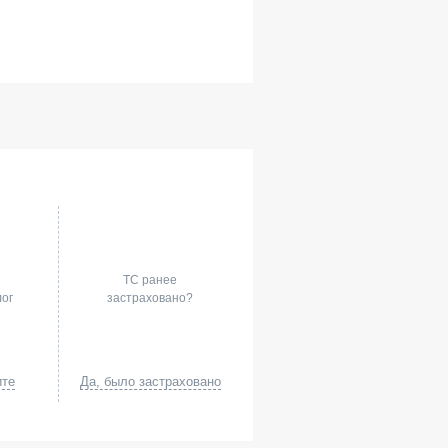
ТС ранее
лог
застраховано?
ите
Да, было застраховано