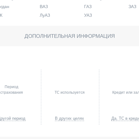
гдан
ВАЗ
ГАЗ
ЗАЗ
Ж
ЛуАЗ
УАЗ
ДОПОЛНИТЕЛЬНАЯ ИНФОРМАЦИЯ
Период
страхования
ТС используется
Кредит или за
ругой период
В других целях
Да, ТС в кред