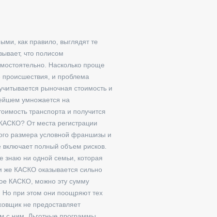
ыми, как правило, выглядят те
зывает, что полисом
амостоятельно. Насколько проще
е происшествия, и проблема
 учитывается рыночная стоимость и
нейшем умножается на
тоимость транспорта и получится
 КАСКО? От места регистрации
ного размера условной франшизы и
е включает полный объем рисков.
не знаю ни одной семьи, которая
ли же КАСКО оказывается сильно
ное КАСКО, можно эту сумму
. Но при этом они поощряют тех
аховщик не предоставляет
ом с ним. Льготные программы