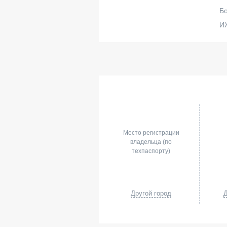
Бо
И
Место регистрации
владельца (по
техпаспорту)
Другой город
Д