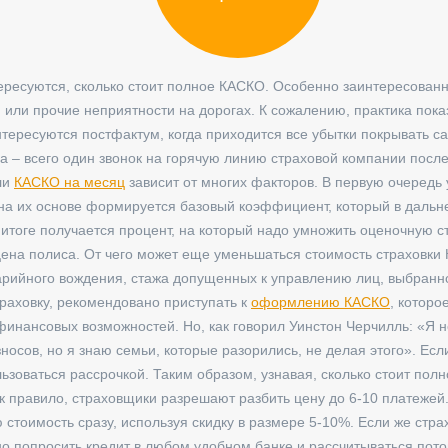
ересуются, сколько стоит полное КАСКО. Особенно заинтересованн
 или прочие неприятности на дорогах. К сожалению, практика пока
тересуются постфактум, когда приходится все убытки покрывать с
а – всего один звонок на горячую линию страховой компании посл
ли
КАСКО на месяц
зависит от многих факторов. В первую очередь
, на их основе формируется базовый коэффициент, который в даль
тоге получается процент, на который надо умножить оценочную с
цена полиса. От чего может еще уменьшаться стоимость страховки
варийного вождения, стажа допущенных к управлению лиц, выбран
раховку, рекомендовано приступать к
оформлению КАСКО
, которо
 финансовых возможностей. Но, как говорил Уинстон Черчилль: «Я 
зносов, но я знаю семьи, которые разорились, не делая этого». Ес
зоваться рассрочкой. Таким образом, узнавая, сколько стоит пол
ак правило, страховщики разрешают разбить цену до 6-10 платежей
 стоимость сразу, используя скидку в размере 5-10%. Если же стр
о попросить кредит в любом удобном банке и рассчитываться пот