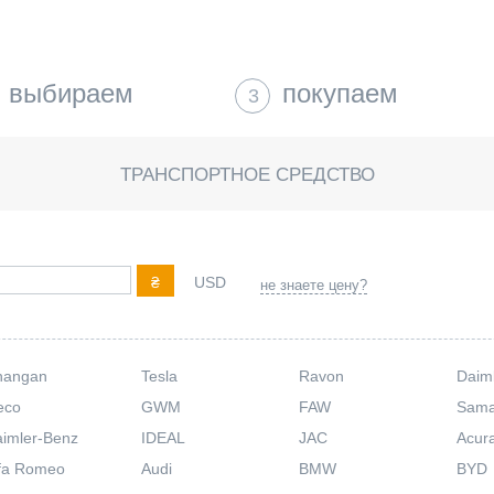
выбираем
покупаем
3
ТРАНСПОРТНОЕ СРЕДСТВО
₴
USD
не знаете цену?
hangan
Tesla
Ravon
Daim
eco
GWM
FAW
Sam
imler-Benz
IDEAL
JAC
Acur
fa Romeo
Audi
BMW
BYD