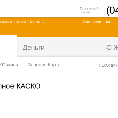
(0
Есть вопрос?
Звоните:
плата и доставка
Контакты
Ваш регион
Киев
Деньги
О 
КО-мини
Зеленая Карта
НЕКОГДА?
олное КАСКО