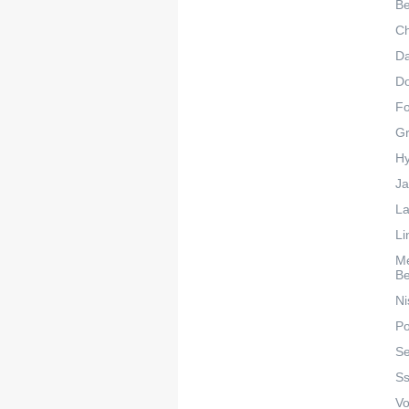
Be
C
Da
D
F
Gr
Hy
Ja
La
Li
M
B
Ni
Po
Se
S
Vo