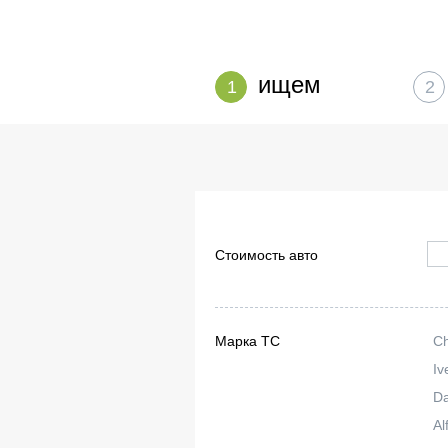
ищем
1
2
Стоимость авто
Марка ТС
C
Iv
Da
Al