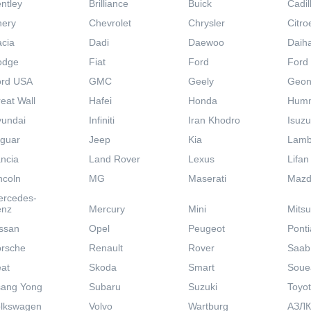
ntley
Brilliance
Buick
Cadil
hery
Chevrolet
Chrysler
Citro
cia
Dadi
Daewoo
Daih
odge
Fiat
Ford
Ford
ord USA
GMC
Geely
Geo
eat Wall
Hafei
Honda
Hum
undai
Infiniti
Iran Khodro
Isuzu
guar
Jeep
Kia
Lamb
ncia
Land Rover
Lexus
Lifan
ncoln
MG
Maserati
Maz
ercedes-
enz
Mercury
Mini
Mitsu
ssan
Opel
Peugeot
Ponti
rsche
Renault
Rover
Saab
at
Skoda
Smart
Soue
sang Yong
Subaru
Suzuki
Toyo
lkswagen
Volvo
Wartburg
АЗЛК