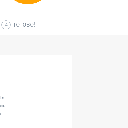
готово!
4
ler
and
a