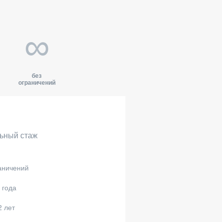
∞
без
ограничений
ьный стаж
аничений
 года
2 лет