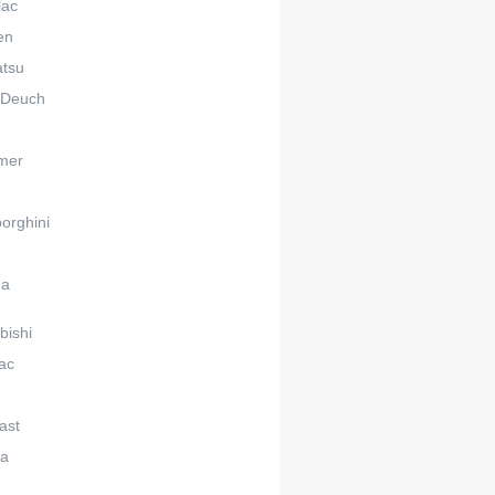
lac
en
atsu
 Deuch
n
mer
orghini
da
bishi
ac
ast
ta