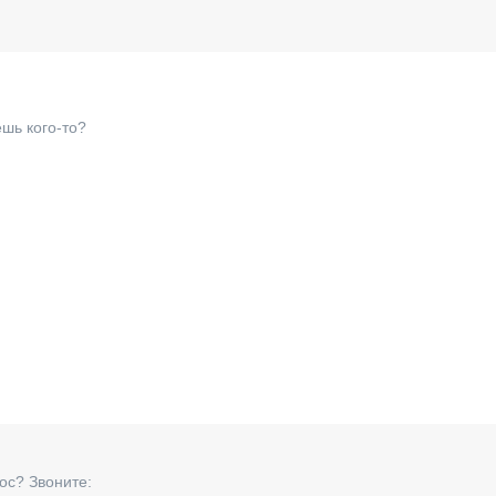
шь кого-то?
ос? Звоните: