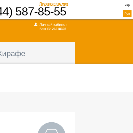
Перезвонить мне
Укр
44) 587-85-55
Рус
Личный кабинет
Ваш ID:
26218325
Жирафе