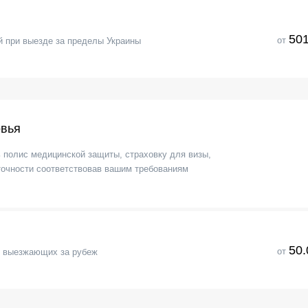
501
от
 при выезде за пределы Украины
овья
ь полис медицинской защиты, страховку для визы,
точности соответствовав вашим требованиям
50.
от
я выезжающих за рубеж