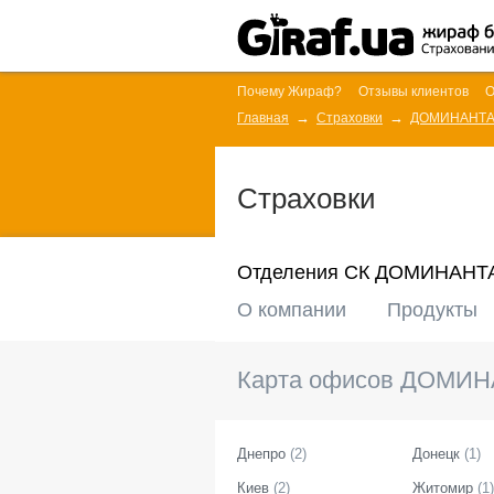
Почему Жираф?
Отзывы клиентов
О
Главная
Страховки
ДОМИНАНТ
Страховки
Отделения СК ДОМИНАНТ
О компании
Продукты
Карта офисов
ДОМИН
Днепро
(
2
)
Донецк
(
1
)
Киев
(
2
)
Житомир
(
1
)