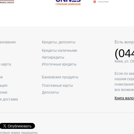
Есть вопр
рахование
Кредиты, депозиты
(04
Кредиты наличными
Автокредиты
Киев, ул. 
 карта
Ипотечные кредиты
Если по ка
ам
Банковские продукты
нашим серв
пожелания 
ация
Платежные карты
все возмож
ение
Депозиты
Книга жало
и доставка
торговые марки защищены.