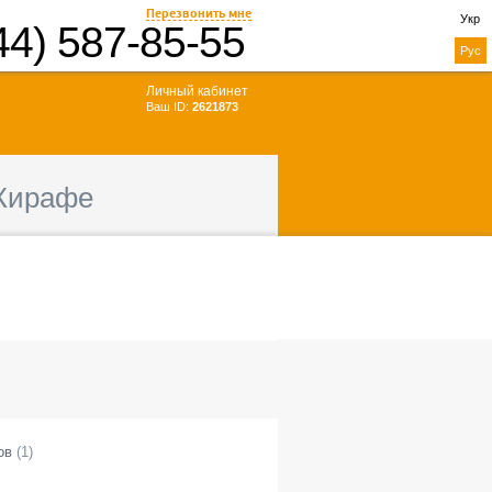
Перезвонить мне
Укр
44) 587-85-55
Рус
Личный кабинет
Ваш ID:
2621873
Жирафе
ов
(
1
)