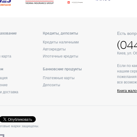
Есть вопр
рахование
Кредиты, депозиты
(04
Кредиты наличными
Автокредиты
Киев, ул. 
 карта
Ипотечные кредиты
Если по ка
ам
Банковские продукты
нашим серв
пожелания 
ация
Платежные карты
все возмож
ение
Депозиты
Книга жало
и доставка
торговые марки защищены.