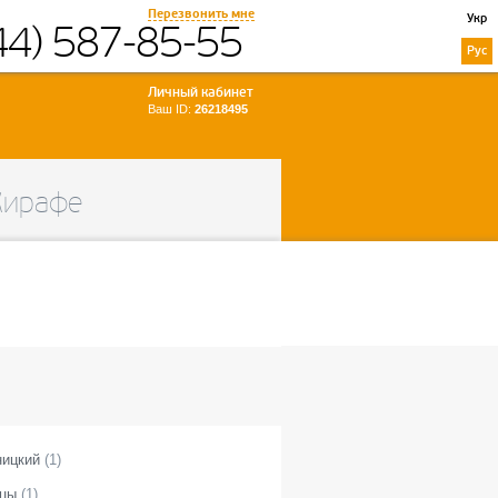
Перезвонить мне
Укр
44) 587-85-55
Рус
Личный кабинет
Ваш ID:
26218495
Жирафе
ицкий
(
1
)
цы
(
1
)