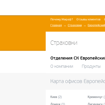
Почему Жираф?
Отзывы клиентов
Главная
Страховки
Европейский
Страховки
Отделения СК Европейски
О компании
Продукты
Карта офисов
Европейс
Киев
(
2
)
Кременчуг
(
Донецк
(
1
)
Лисичанск
(