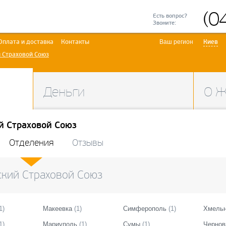
(0
Есть вопрос?
Звоните:
Оплата и доставка
Контакты
Ваш регион
Киев
 Страховой Союз
Деньги
О 
й Страховой Союз
Отделения
Отзывы
кий Страховой Союз
1
)
Макеевка
(
1
)
Симферополь
(
1
)
Хмельн
1
)
Мариуполь
(
1
)
Сумы
(
1
)
Чернов