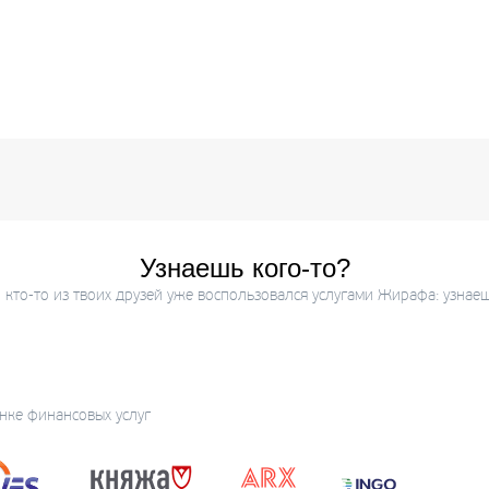
Узнаешь кого-то?
кто-то из твоих друзей уже воспользовался услугами Жирафа: узнае
нке финансовых услуг