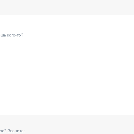
шь кого-то?
ос? Звоните: