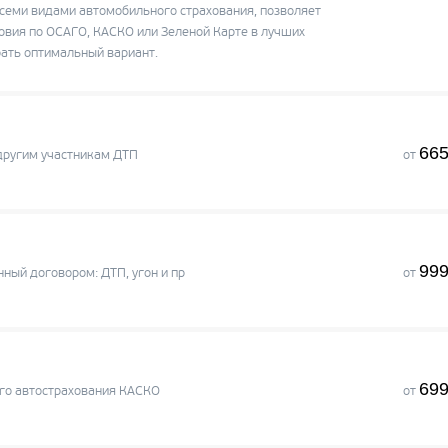
семи видами автомобильного страхования, позволяет
словия по ОСАГО, КАСКО или Зеленой Карте в лучших
ать оптимальный вариант.
665
другим участникам ДТП
от
999
ный договором: ДТП, угон и пр
от
699
го автострахования КАСКО
от