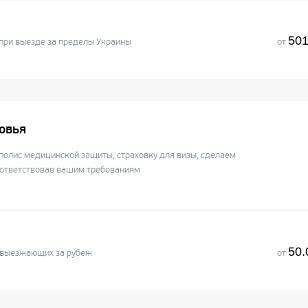
501
ри выезде за пределы Украины
от
овья
полис медицинской защиты, страховку для визы, сделаем
соответствовав вашим требованиям
50.
 выезжающих за рубеж
от