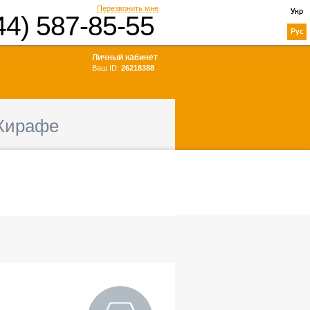
Перезвонить мне
Укр
44) 587-85-55
Рус
Личный кабинет
Ваш ID:
26218388
Жирафе