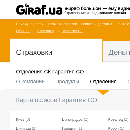
Почему Жираф?
Отзывы клиентов
Оплата и доставка
Контак
Главная
Страховки
Гарантия СО
Страховки
Деньг
Отделения СК Гарантия СО
О компании
Продукты
Отделения
Карта офисов
Гарантия СО
Киев
(
3
)
Виноградов
(
1
)
Козелец
(
1
)
Винница
(
2
)
Городня
(
1
)
Короп
(
1
)