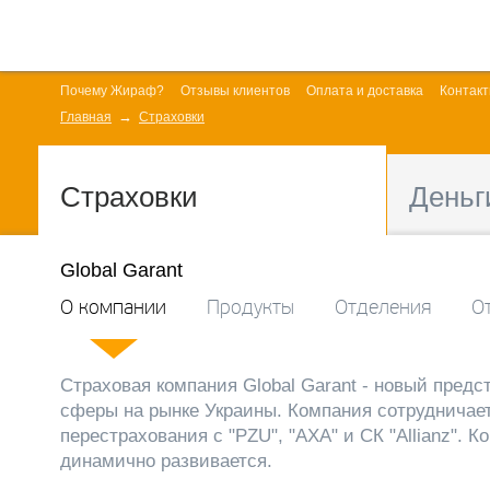
Почему Жираф?
Отзывы клиентов
Оплата и доставка
Контак
Главная
Страховки
Страховки
Деньг
Global Garant
О компании
Продукты
Отделения
О
Страховая компания Global Garant - новый предс
сферы на рынке Украины. Компания сотрудничае
перестрахования с "PZU", "АХА" и СК "Allianz". 
динамично развивается.