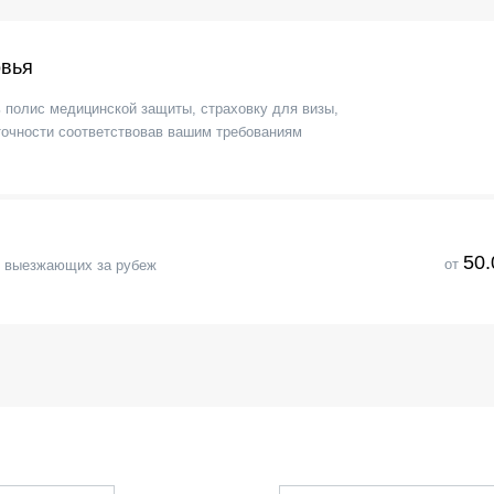
овья
ь полис медицинской защиты, страховку для визы,
точности соответствовав вашим требованиям
50.
от
я выезжающих за рубеж