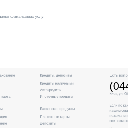
ынке финансовых услуг
Есть вопр
рахование
Кредиты, депозиты
(04
Кредиты наличными
Автокредиты
Киев, ул. 
 карта
Ипотечные кредиты
Если по ка
ам
Банковские продукты
нашим серв
пожелания 
ация
Платежные карты
все возмож
ение
Депозиты