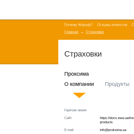
Почему Жираф?
Отзывы клиентов
О
Главная
Страховки
Страховки
Проксима
О компании
Продукты
Горячая линия
Сайт
https://docs.ewa.ua/in
products
E-mail
info@proksima.ua