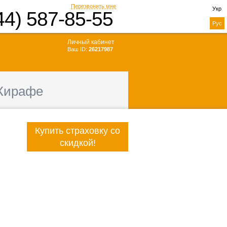
Перезвонить мне
Укр
44) 587-85-55
Рус
Личный кабинет
Ваш ID:
26217987
Жирафе
Купить страховку со
скидкой!