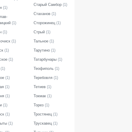
Старый Самбор
(
1
)
н
(
1
)
Стаханов
(
1
)
лав-
ицкий
(
1
)
Сторожинец
(
1
)
н
(
1
)
Стрый
(
1
)
очиск
(
1
)
Тальное
(
1
)
ск
(
1
)
Тарутино
(
1
)
ское
(
1
)
Татарбунары
(
1
)
(
1
)
Теофиполь
(
1
)
ое
(
1
)
Теребовля
(
1
)
ая
(
1
)
Тетиев
(
1
)
ня
(
1
)
Токмак
(
1
)
и
(
1
)
Торез
(
1
)
ск
(
1
)
Тростянец
(
1
)
мыты
(
1
)
Трускавец
(
1
)