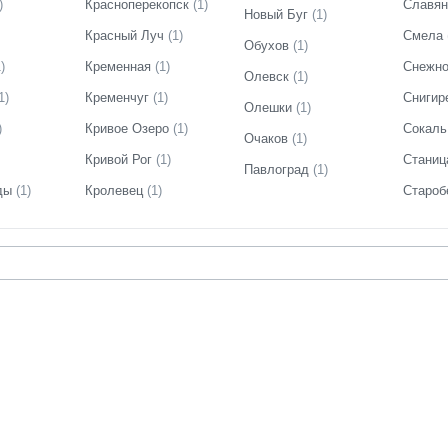
)
Красноперекопск
(
1
)
Славян
Новый Буг
(
1
)
Красный Луч
(
1
)
Смела
Обухов
(
1
)
1
)
Кременная
(
1
)
Снежн
Олевск
(
1
)
1
)
Кременчуг
(
1
)
Снигир
Олешки
(
1
)
)
Кривое Озеро
(
1
)
Сокаль
Очаков
(
1
)
Кривой Рог
(
1
)
Станиц
Павлоград
(
1
)
ды
(
1
)
Кролевец
(
1
)
Староб