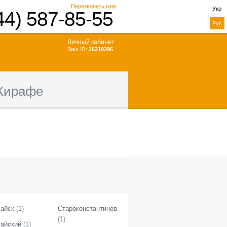
Перезвонить мне
Укр
44) 587-85-55
Рус
Личный кабинет
Ваш ID:
26218296
Жирафе
айск
(
1
)
Староконстантинов
(
1
)
айский
(
1
)