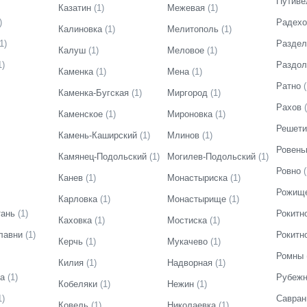
Путиве
Казатин
(
1
)
Межевая
(
1
)
)
Радехо
Калиновка
(
1
)
Мелитополь
(
1
)
1
)
Раздел
Калуш
(
1
)
Меловое
(
1
)
1
)
Раздол
Каменка
(
1
)
Мена
(
1
)
Ратно
(
Каменка-Бугская
(
1
)
Миргород
(
1
)
Рахов
(
Каменское
(
1
)
Мироновка
(
1
)
Решети
Камень-Каширский
(
1
)
Млинов
(
1
)
Ровень
Камянец-Подольский
(
1
)
Могилев-Подольский
(
1
)
Ровно
(
Канев
(
1
)
Монастыриска
(
1
)
Рожищ
Карловка
(
1
)
Монастырище
(
1
)
тань
(
1
)
Рокитн
Каховка
(
1
)
Мостиска
(
1
)
лавни
(
1
)
Рокитн
Керчь
(
1
)
Мукачево
(
1
)
Ромны
Килия
(
1
)
Надворная
(
1
)
ка
(
1
)
Рубежн
Кобеляки
(
1
)
Нежин
(
1
)
1
)
Савран
Ковель
(
1
)
Николаевка
(
1
)