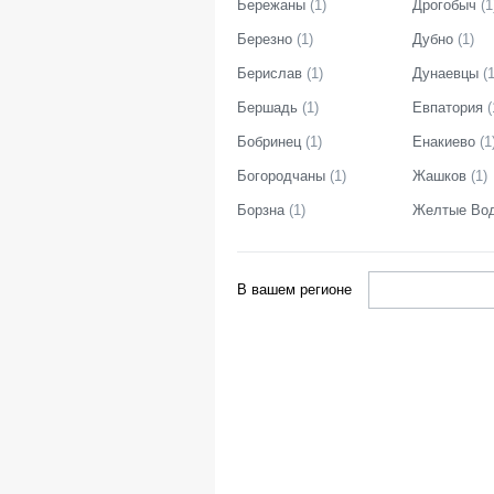
Бережаны
(
1
)
Дрогобыч
(
1
Березно
(
1
)
Дубно
(
1
)
Берислав
(
1
)
Дунаевцы
(
Бершадь
(
1
)
Евпатория
(
Бобринец
(
1
)
Енакиево
(
1
Богородчаны
(
1
)
Жашков
(
1
)
Борзна
(
1
)
Желтые Во
В вашем регионе