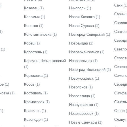
1
)
Саки
(
1
Козелец
(
1
)
Никополь
(
1
)
Сарны
Коломыя
(
1
)
Новая Каховка
(
1
)
Сваляв
Конотоп
(
1
)
Новая Одесса
(
1
)
1
)
Сватов
Константиновка
(
1
)
Новгород-Северский
(
1
)
Свердл
Корец
(
1
)
Новоайдар
(
1
)
(
1
)
Светло
Коростень
(
1
)
Новоархангельск
(
1
)
Севаст
Корсунь-Шевченковский
Нововолынск
(
1
)
(
1
)
Северо
Новоград-Волынский
(
1
)
)
Корюковка
(
1
)
Семено
Новомосковск
(
1
)
ое
(
1
)
Косов
(
1
)
Середи
Новопсков
(
1
)
ковка
(
1
)
Костополь
(
1
)
Симфе
Новоселица
(
1
)
Краматорск
(
1
)
Синель
Новоукраинка
(
1
)
1
)
Красилов
(
1
)
Сколе
(
Новояворовск
(
1
)
Краснодон
(
1
)
Славут
Новые Санжары
(
1
)