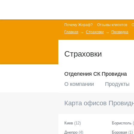
Почему Жираф?
Отзывы клиентов
О
Главная
Страховки
Провидна
Страховки
Отделения СК Провидна
О компании
Продукты
Карта офисов
Провид
Киев
(
12
)
Борисполь
(
Днепро
(
4
)
Боровая
(
1
)