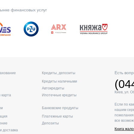
ынке финансовых услуг
Есть вопр
рахование
Кредиты, депозиты
(04
Кредиты наличными
Автокредиты
Киев, ул. 
 карта
Ипотечные кредиты
Если по ка
ам
Банковские продукты
нашим серв
пожелания 
ация
Платежные карты
все возмож
ение
Депозиты
Книга жало
и доставка