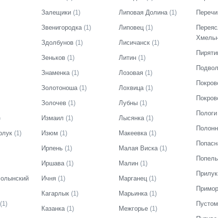
Залещики
(
1
)
Липовая Долина
(
1
)
Перечи
Звенигородка
(
1
)
Липовец
(
1
)
Переяс
Хмельн
Здолбунов
(
1
)
Лисичанск
(
1
)
Пиряти
Зеньков
(
1
)
Литин
(
1
)
Подвол
Знаменка
(
1
)
Лозовая
(
1
)
Покров
Золотоноша
(
1
)
Лохвица
(
1
)
Покров
Золочев
(
1
)
Лубны
(
1
)
Пологи
)
Измаил
(
1
)
Лысянка
(
1
)
Полонн
рлук
(
1
)
Изюм
(
1
)
Макеевка
(
1
)
Попасн
Ирпень
(
1
)
Малая Виска
(
1
)
Попель
Иршава
(
1
)
Малин
(
1
)
Прилук
олынский
Ичня
(
1
)
Марганец
(
1
)
Примор
Кагарлык
(
1
)
Марьинка
(
1
)
(
1
)
Пусто
Казанка
(
1
)
Межгорье
(
1
)