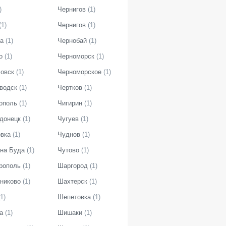
)
Чернигов
(
1
)
(
1
)
Чернигов
(
1
)
а
(
1
)
Чернобай
(
1
)
о
(
1
)
Черноморск
(
1
)
овск
(
1
)
Черноморское
(
1
)
водск
(
1
)
Чертков
(
1
)
ополь
(
1
)
Чигирин
(
1
)
донецк
(
1
)
Чугуев
(
1
)
вка
(
1
)
Чуднов
(
1
)
на Буда
(
1
)
Чутово
(
1
)
рополь
(
1
)
Шаргород
(
1
)
никово
(
1
)
Шахтерск
(
1
)
1
)
Шепетовка
(
1
)
а
(
1
)
Шишаки
(
1
)