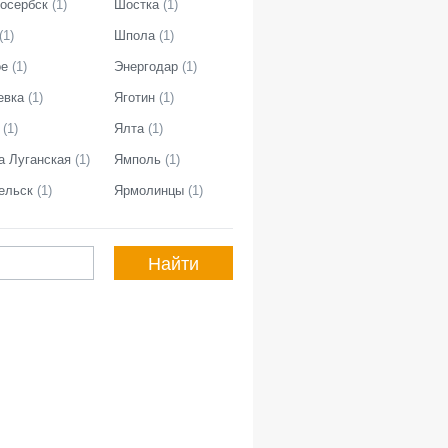
осербск
(
1
)
Шостка
(
1
)
(
1
)
Шпола
(
1
)
ое
(
1
)
Энергодар
(
1
)
евка
(
1
)
Яготин
(
1
)
(
1
)
Ялта
(
1
)
а Луганская
(
1
)
Ямполь
(
1
)
ельск
(
1
)
Ярмолинцы
(
1
)
Найти