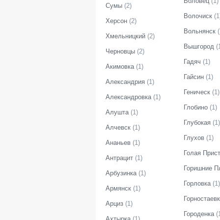
Воловец
(
1
)
Сумы
(
2
)
Волочиск
(
1
Херсон
(
2
)
Вольнянск
(
Хмельницкий
(
2
)
Вышгород
(
Черновцы
(
2
)
Гадяч
(
1
)
Акимовка
(
1
)
Гайсин
(
1
)
Александрия
(
1
)
Геническ
(
1
)
Александровка
(
1
)
Глобино
(
1
)
Алушта
(
1
)
Глубокая
(
1
)
Алчевск
(
1
)
Глухов
(
1
)
Ананьев
(
1
)
Голая Прис
Антрацит
(
1
)
Горишние П
Арбузинка
(
1
)
Горловка
(
1
)
Армянск
(
1
)
Горностаев
Арциз
(
1
)
Городенка
(
Ахтырка
(
1
)