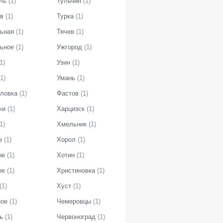
ль
(
1
)
Тульчин
(
1
)
в
(
1
)
Турка
(
1
)
ьная
(
1
)
Тячев
(
1
)
ьное
(
1
)
Ужгород
(
1
)
1
)
Узин
(
1
)
1
)
Умань
(
1
)
ловка
(
1
)
Фастов
(
1
)
ки
(
1
)
Харцизск
(
1
)
1
)
Хмельник
(
1
)
е
(
1
)
Хорол
(
1
)
ое
(
1
)
Хотин
(
1
)
ое
(
1
)
Христиновка
(
1
)
(
1
)
Хуст
(
1
)
ое
(
1
)
Чемеровцы
(
1
)
ь
(
1
)
Червоноград
(
1
)