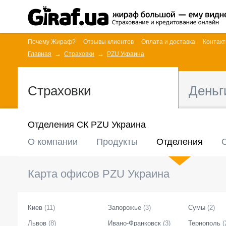
Почему Жираф?
Отзывы клиентов
Оплата и доставка
Контак
Главная
Страховки
PZU Украина
Страховки
Деньг
Отделения СК PZU Украина
О компании
Продукты
Отделения
Карта офисов
PZU Украина
Киев
(
11
)
Запорожье
(
3
)
Сумы
(
2
)
Львов
(
8
)
Ивано-Франковск
(
3
)
Тернополь
(