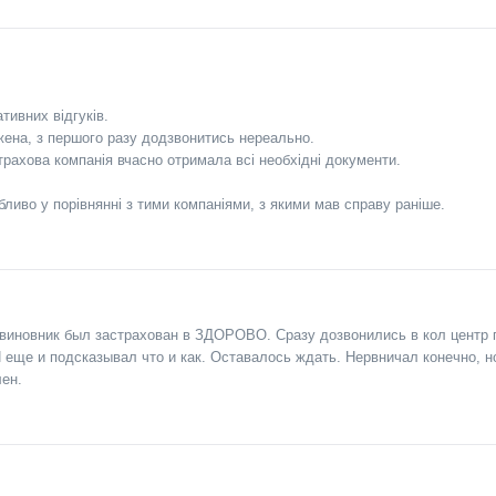
тивних відгуків.
жена, з першого разу додзвонитись нереально.
трахова компанія вчасно отримала всі необхідні документи.
ливо у порівнянні з тими компаніями, з якими мав справу раніше.
 виновник был застрахован в ЗДОРОВО. Сразу дозвонились в кол центр 
еще и подсказывал что и как. Оставалось ждать. Нервничал конечно, н
лен.