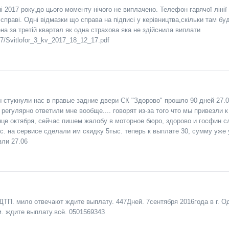
ні 2017 року,до цього моменту нічого не виплачено. Телефон гарячої ліні
 справі. Одні відмазки що справа на підписі у керівництва,скільки там бу
а за третій квартал як одна страхова яка не здійснила виплати
7/Svitlofor_3_kv_2017_18_12_17.pdf
 стукнули нас в правые задние двери СК "Здорово" прошло 90 дней 27.0
регулярно ответили мне вообще.... говорят из-за того что мы привезли 
нце октября, сейчас пишем жалобу в моторное бюро, здорово и госфин 
. на сервисе сделали им скидку 5тыс. теперь к выплате 30, сумму уже 
зли 27.06
ТП. мило отвечают ждите выплату. 447Дней. 7сентября 2016года в г. О
. ждите выплату.всё. 0501569343