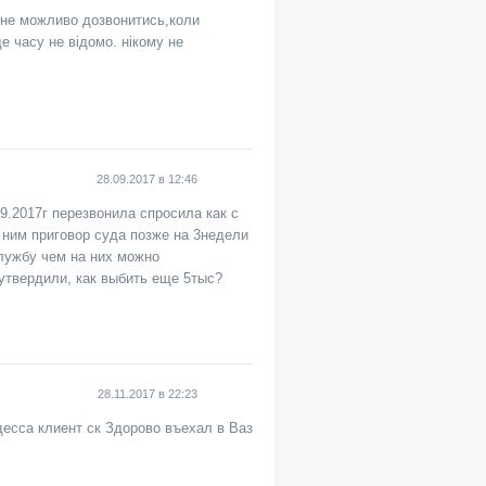
ї не можливо дозвонитись,коли
де часу не відомо. нікому не
28.09.2017
в
12:46
9.2017г перезвонила спросила как с
к ним приговор суда позже на 3недели
службу чем на них можно
утвердили, как выбить еще 5тыс?
28.11.2017
в
22:23
десса клиент ск Здорово въехал в Ваз