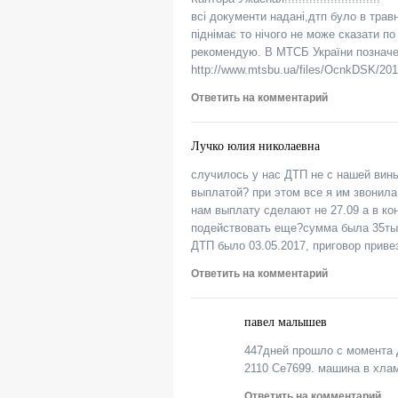
всі документи надані,дтп було в трав
піднімає то нічого не може сказати по
рекомендую. В МТСБ України позначен
http://www.mtsbu.ua/files/OcnkDSK/201
Ответить на комментарий
Лучко юлия николаевна
случилось у нас ДТП не с нашей вины
выплатой? при этом все я им звонила 
нам выплату сделают не 27.09 а в ко
подействовать еще?сумма была 35тыс
ДТП было 03.05.2017, приговор приве
Ответить на комментарий
павел малышев
447дней прошло с момента Д
2110 Се7699. машина в хлам
Ответить на комментарий