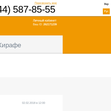
Перезвонить мне
Укр
44) 587-85-55
Рус
Личный кабинет
Ваш ID:
262171239
Жирафе
02.02.2018
в
12:00