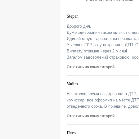
Stepan
Доброго дня.
Дуже здивований такою кількістю нега
Єдиний мінус: гаряча лінія переванта
У червні 2017 року потрапив в ДТП. С
Виплату отримав через 2 місяці
Загалом задоволений страховою, особ
Ответить на комментарий
Vadim
Некоторое время назад попал в ДТП,
комиссар, все оформил на месте ДТП 
отведенного срока. В принципе, дово
Ответить на комментарий
Петр