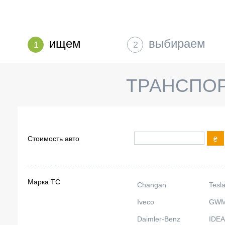
ищем
выбираем
1
2
ТРАНСПО
Стоимость авто
₴
Марка ТС
Changan
Tesl
Iveco
GW
Daimler-Benz
IDEA