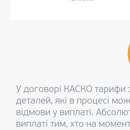
до 65 років
більше 65 років
У договорі КАСКО тарифи з
деталей, які в процесі мо
відмови у виплаті. Абсолю
виплаті тим, хто на момен