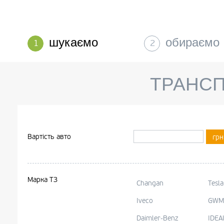
шукаємо
обираємо
1
2
ТРАНСП
Вартість авто
грн
Марка ТЗ
Changan
Tesla
Iveco
GWM
Daimler-Benz
IDEA