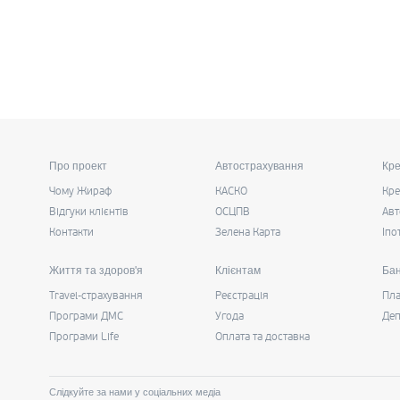
Про проект
Автострахування
Кре
Чому Жираф
КАСКО
Кре
Відгуки клієнтів
ОСЦПВ
Авт
Контакти
Зелена Карта
Іпо
Життя та здоров'я
Клієнтам
Бан
Travel-страхування
Реєстрація
Пла
Програми ДМС
Угода
Деп
Програми Life
Оплата та доставка
Слідкуйте за нами у соціальних медіа