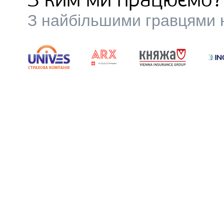
З ким ми працюємо?
З найбільшими гравцями н