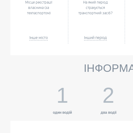
Місце реєстрації
На який період
власника (за
страхується
техпаспортом)
транспортний засіб?
Інше місто
Інший період
ІНФОРМА
1
2
один водій
два водії