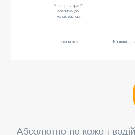
Місце реєстрації
власника (за
техпаспортом)
Інше місто
В інших ціл
Абсолютно не кожен водій