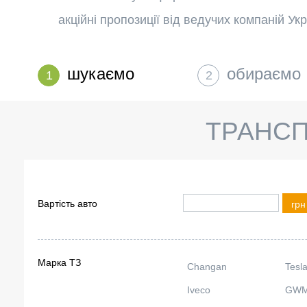
акційні пропозиції від ведучих компаній Ук
шукаємо
обираємо
1
2
ТРАНСП
грн
Вартість авто
грн
Марка ТЗ
Changan
Tesl
Iveco
GW