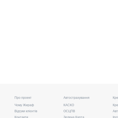
Про проект
Автострахування
Кре
Чому Жираф
КАСКО
Кре
Відгуки клієнтів
ОСЦПВ
Авт
Контакти
Зелена Карта
Іпо