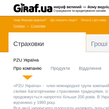
Чому Жирафу видніше?
Що говорять люди?
Оплата і доставка
Головна
Страховки
Страховки
Гроші
PZU Україна
Про компанію
Продукти
Відділення
«PZU Україна» - член міжнародної групи компані
своїми багаторічними страховими традиціями, іст
продовжується напротязі більше 200 років. В Укр
відчинено у 1993 році.
Все акції українского підрозділу належать польск