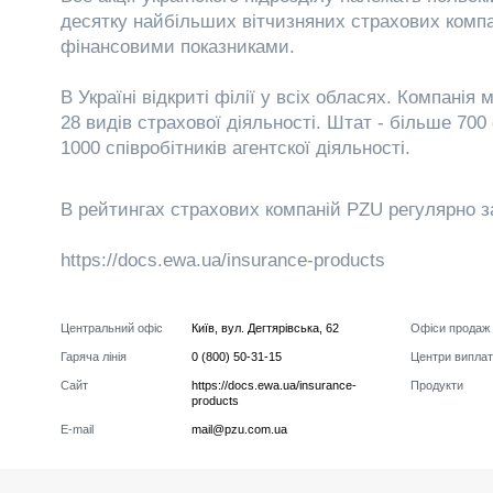
десятку найбільших вітчизняних страхових комп
фінансовими показниками.
В Україні відкриті філії у всіх обласях. Компанія 
28 видів страхової діяльності. Штат - більше 700 о
1000 співробітників агентскої діяльності.
В рейтингах страхових компаній PZU регулярно за
https://docs.ewa.ua/insurance-products
Центральний офіс
Київ
,
вул. Дегтярівська, 62
Офіси продаж
Гаряча лінія
0 (800) 50-31-15
Центри виплат
Сайт
https://docs.ewa.ua/insurance-
Продукти
products
E-mail
mail@pzu.com.ua