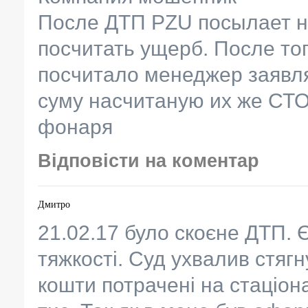
После ДТП PZU посылает н
посчитать ущерб. После то
посчитало менеджер заявля
суму насчитаную их же СТО
фонаря
Відповісти на коментар
Дмитро
21.02.17 було скоєне ДТП. 
тяжкості. Суд ухвалив стяг
кошти потрачені на стаціона