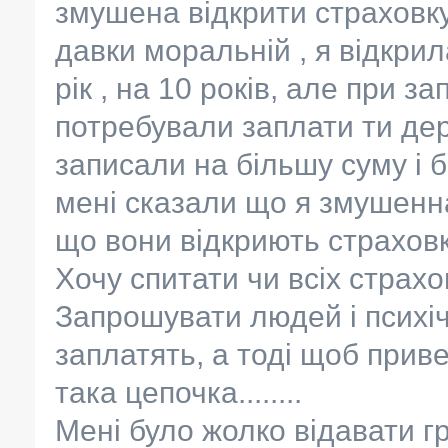
змушена відкрити страховк
давки моральній , я відкрил
рік , на 10 років, але при з
потребували заплати ти дер
записали на більшу суму і б
мені сказали що я змушенна
що вони відкриють страховк
Хочу спитати чи всіх страхов
Запрошувати людей і психіч
заплатять, а тоді щоб привес
така цепочка........
Мені було жолко відавати гр