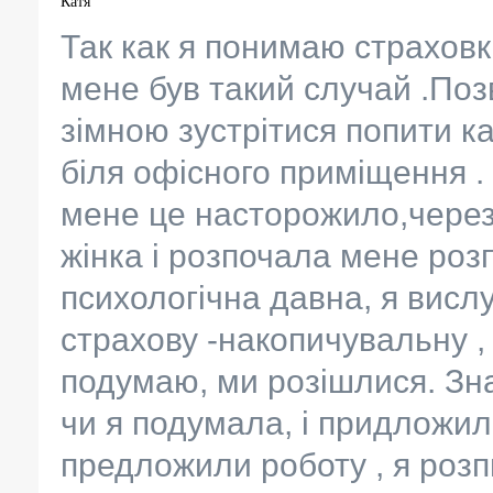
Катя
Так как я понимаю страховк
мене був такий случай .Поз
зімною зустрітися попити ка
біля офісного приміщення .
мене це насторожило,через
жінка і розпочала мене роз
психологічна давна, я висл
страхову -накопичувальну ,
подумаю, ми розішлися. Зн
чи я подумала, і придложил
предложили роботу , я розп