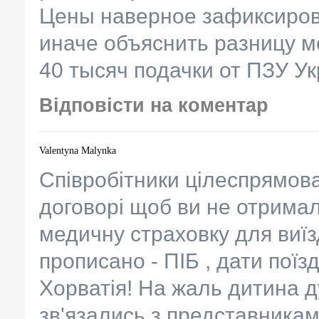
Цены наверное зафиксирова
иначе объяснить разницу м
40 тысяч подачки от ПЗУ Ук
Відповісти на коментар
Valentyna Malynka
Співробітники цілеспрямов
договорі щоб ви не отрима
медичну страховку для виїзд
прописано - ПІБ , дати поїз
Хорватія! На жаль дитина д
зв'язались з представникам