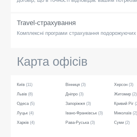
договір, що в точності відповідає вашим потреба
Travel-страхування
Комплексні програми страхування подорожуючих 
Карта офісів
Київ
(
11
)
Вінниця
(
3
)
Херсон
(
3
)
Львів
(
8
)
Дніпро
(
3
)
Житомир
(
2
)
Одеса
(
5
)
Запоріжжя
(
3
)
Кривий Ріг
(
Луцьк
(
4
)
Івано-Франківськ
(
3
)
Миколаїв
(
2
Харків
(
4
)
Рава-Руська
(
3
)
Суми
(
2
)