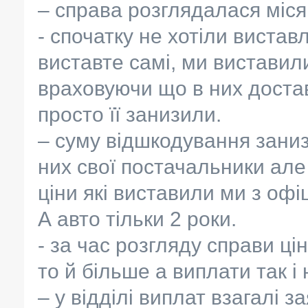
– справа розглядалася міся
- спочатку не хотіли вистав
виставте самі, ми виставили
враховуючи що в них доставк
просто її занизили.
– суму відшкодування зани
них свої постачальники але 
ціни які виставили ми з оф
А авто тільки 2 роки.
- за час розгляду справи ц
то й більше а виплати так і
– у відділі виплат взагалі 