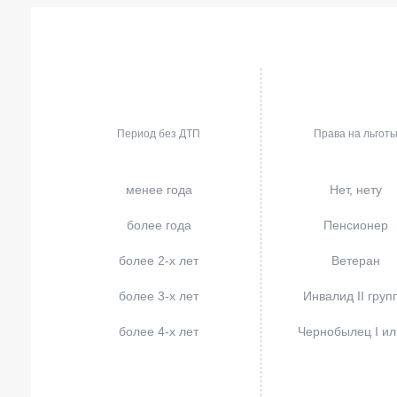
Период без ДТП
Права на льгот
менее года
Нет, нету
более года
Пенсионер
более 2-х лет
Ветеран
более 3-х лет
Инвалид II груп
более 4-х лет
Чернобылец I или