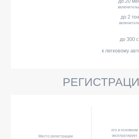
до 20 ме
включитель
до 2 то
включител
до 300 
к легковому авт
РЕГИСТРАЦИ
кто в основном
эксплуатирует
Место регистрации