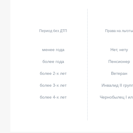
Период без ДТП
Права на льгот
менее года
Нет, нету
более года
Пенсионер
более 2-х лет
Ветеран
более 3-х лет
Инвалид II груп
более 4-х лет
Чернобылец I или