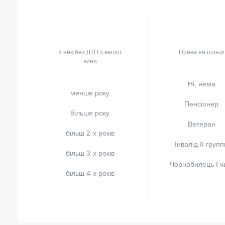
з них без ДТП з вашої
Права на пільги
вини
Ні, нема
менше року
Пенсіонер
більше року
Ветеран
більш 2-х років
Інвалід II групп
більш 3-х років
Чорнобилець I чи
більш 4-х років