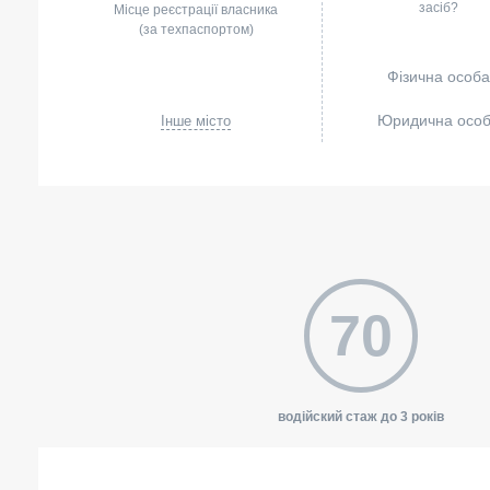
засіб?
Місце реєстрації власника
(за техпаспортом)
Фізична особа
Юридична осо
Інше місто
70
водійский стаж до 3 років