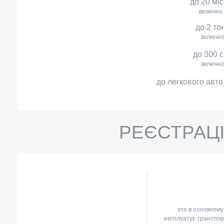
до 20 мі
включно
до 2 то
включн
до 300 
включн
до легкового авто
РЕЄСТРАЦІ
хто в основному
експлуатує транспо