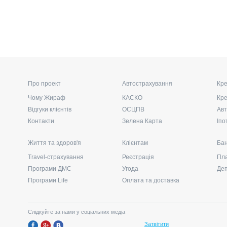
Про проект
Автострахування
Кре
Чому Жираф
КАСКО
Кре
Відгуки клієнтів
ОСЦПВ
Авт
Контакти
Зелена Карта
Іпо
Життя та здоров'я
Клієнтам
Бан
Travel-страхування
Реєстрація
Пла
Програми ДМС
Угода
Де
Програми Life
Оплата та доставка
Слідкуйте за нами у соціальних медіа
Затвітити