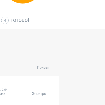
готово!
4
Прицеп
1 см
3
Электро
олее