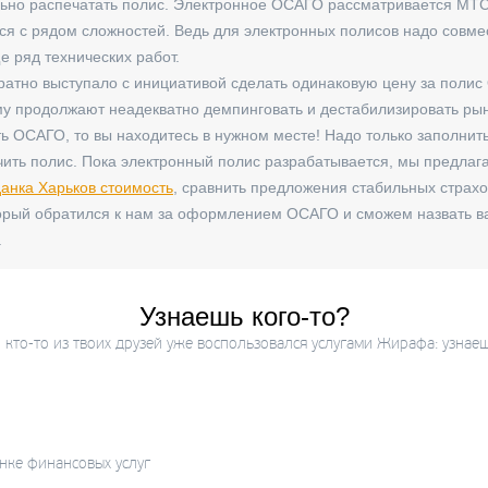
льно распечатать полис. Электронное ОСАГО рассматривается МТС
ся с рядом сложностей. Ведь для электронных полисов надо совме
е ряд технических работ.
ратно выступало с инициативой сделать одинаковую цену за полис
у продолжают неадекватно демпинговать и дестабилизировать рын
ть ОСАГО, то вы находитесь в нужном месте! Надо только заполнить
учить полис. Пока электронный полис разрабатывается, мы предла
анка Харьков стоимость
, сравнить предложения стабильных страх
торый обратился к нам за оформлением ОСАГО и сможем назвать в
.
Узнаешь кого-то?
кто-то из твоих друзей уже воспользовался услугами Жирафа: узнае
нке финансовых услуг