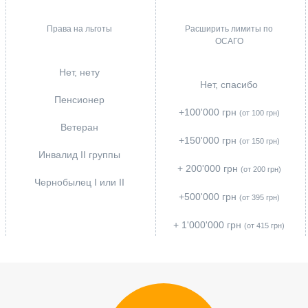
Права на льготы
Расширить лимиты по
ОСАГО
Нет, нету
Нет, спасибо
Пенсионер
+100'000 грн
(от 100 грн)
Ветеран
+150'000 грн
(от 150 грн)
Инвалид II группы
+ 200'000 грн
(от 200 грн)
Чернобылец I или IІ
+500'000 грн
(от 395 грн)
+ 1'000'000 грн
(от 415 грн)