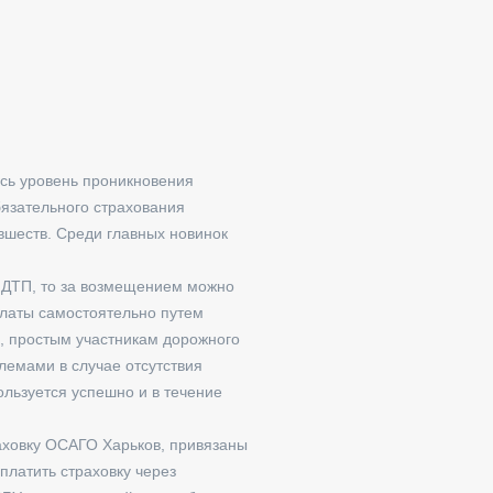
есь уровень проникновения
бязательного страхования
вшеств. Среди главных новинок
е ДТП, то за возмещением можно
платы самостоятельно путем
я, простым участникам дорожного
лемами в случае отсутствия
ользуется успешно и в течение
раховку ОСАГО Харьков, привязаны
платить страховку через