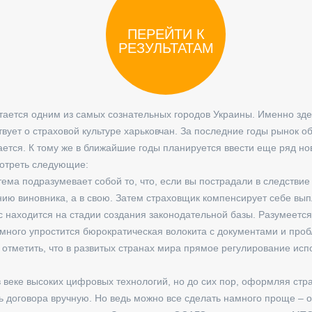
тается одним из самых сознательных городов Украины. Именно зд
твует о страховой культуре харьковчан. За последние годы рынок о
ается. К тому же в ближайшие годы планируется ввести еще ряд но
отреть следующие:
тема подразумевает собой то, что, если вы пострадали в следстви
ию виновника, а в свою. Затем страховщик компенсирует себе вы
с находится на стадии создания законодательной базы. Разумеетс
амного упростится бюрократическая волокита с документами и проб
т отметить, что в развитых странах мира прямое регулирование исп
 веке высоких цифровых технологий, но до сих пор, оформляя ст
 договора вручную. Но ведь можно все сделать намного проще – о