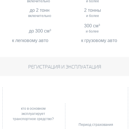
включительно
и более
до 2 тонн
2 тонны
включительно
и более
300 см
3
до 300 см
3
и более
к легковому авто
к грузовому авто
РЕГИСТРАЦИЯ И ЭКСПЛУАТАЦИЯ
кто в основном
эксплуатирует
транспортное средство?
Период страхования