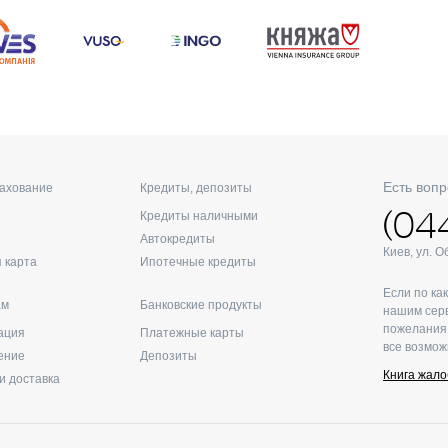
Есть вопр
рахование
Кредиты, депозиты
(04
Кредиты наличными
Автокредиты
Киев, ул. 
 карта
Ипотечные кредиты
Если по ка
ам
Банковские продукты
нашим серв
пожелания 
ация
Платежные карты
все возмож
ение
Депозиты
Книга жало
и доставка