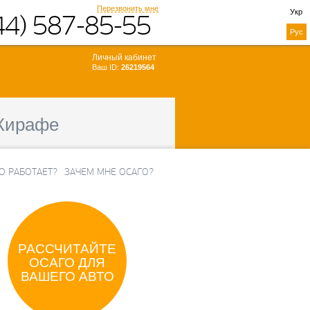
Перезвонить мне
Укр
44) 587-85-55
Рус
Личный кабинет
Ваш ID:
26219564
Жирафе
ТО РАБОТАЕТ?
ЗАЧЕМ МНЕ ОСАГО?
РАССЧИТАЙТЕ
ОСАГО ДЛЯ
ВАШЕГО АВТО