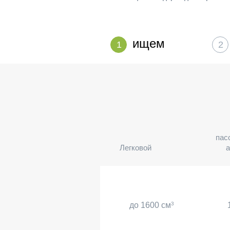
ищем
1
2
пас
Легковой
а
до 1600 см
3