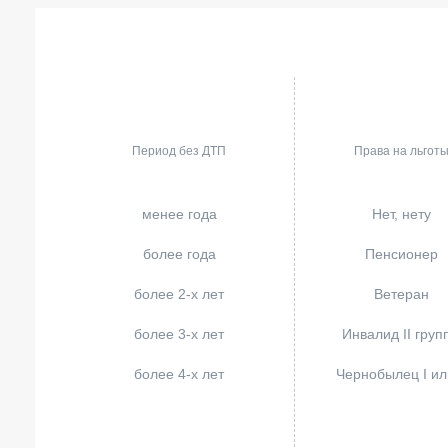
Период без ДТП
Права на льгот
менее года
Нет, нету
более года
Пенсионер
более 2-х лет
Ветеран
более 3-х лет
Инвалид II груп
более 4-х лет
Чернобылец I или