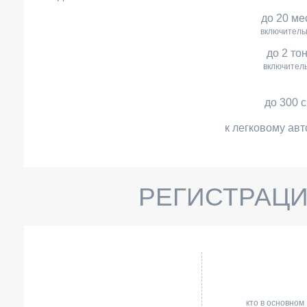
до 20 ме
включитель
до 2 то
включител
до 300 
к легковому авт
РЕГИСТРАЦИ
кто в основном