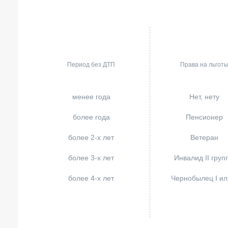
Период без ДТП
Права на льгот
менее года
Нет, нету
более года
Пенсионер
более 2-х лет
Ветеран
более 3-х лет
Инвалид II груп
более 4-х лет
Чернобылец I или