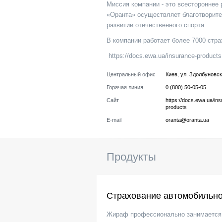
Миссия компании - это всестороннее 
«Оранта» осуществляет благотворите
развитии отечественного спорта.
В компании работает более 7000 стр
https://docs.ewa.ua/insurance-products
Центральный офис
Киев
,
ул. Здолбуновск
Горячая линия
0 (800) 50-05-05
Сайт
https://docs.ewa.ua/in
products
E-mail
oranta@oranta.ua
Продукты
Страхование автомобильно
Жираф профессионально занимается 