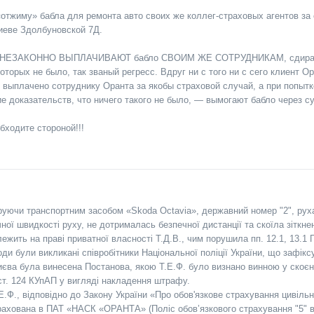
отжиму» бабла для ремонта авто своих же коллег-страховых агентов за 
иеве Здолбуновской 7Д.
е: НЕЗАКОННО ВЫПЛАЧИВАЮТ бабло СВОИМ ЖЕ СОТРУДНИКАМ, сдирая о
оторых не было, так званый регресс. Вдруг ни с того ни с сего клиент 
 выплачено сотруднику Оранта за якобы страховой случай, а при попытке
ие доказательств, что ничего такого не было, — вымогают бабло через с
ходите стороной!!!
керуючи транспортним засобом «Skoda Octavia», державний номер "2", рух
чної швидкості руху, не дотрималась безпечної дистанції та скоїла зітк
лежить на праві приватної власності Т.Д.В., чим порушила пп. 12.1, 13.1
ди були викликані співробітники Національної поліції України, що зафікс
ва була винесена Постанова, якою Т.Е.Ф. було визнано винною у скоєнн
 ст. 124 КУпАП у вигляді накладення штрафу.
Е.Ф., відповідно до Закону України «Про обов'язкове страхування цивільн
рахована в ПАТ «НАСК «ОРАНТА» (Поліс обов’язкового страхування "5" ві