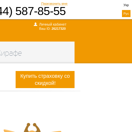
Перезвонить мне
Укр
44) 587-85-55
Рус
Личный кабинет
Ваш ID:
26217320
Жирафе
Купить страховку со
скидкой!