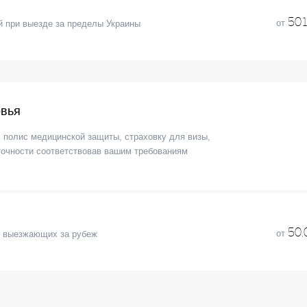
501
от
 при выезде за пределы Украины
овья
ь полис медицинской защиты, страховку для визы,
точности соответствовав вашим требованиям
50.
от
я выезжающих за рубеж