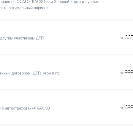
 условия по ОСАГО, КАСКО или Зеленой Карте в лучших
рать оптимальный вариант.
665
от
 другим участникам ДТП
999
от
нный договором: ДТП, угон и пр
699
от
го автострахования КАСКО