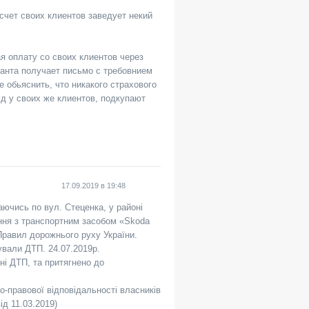
счет своих клиентов заведует некий
плату со своих клиентов через
Оранта получает письмо с требовнием
 обьяснить, что никакого страхового
уд у своих же клиентов, подкупают
17.09.2019
в
19:48
аючись по вул. Стеценка, у районі
нення з транспортним засобом «Skoda
 Правил дорожнього руху України.
ували ДТП. 24.07.2019р.
і ДТП, та притягнено до
о-правової відповідальності власників
д 11.03.2019)