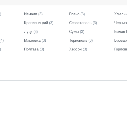
)
Измаил
(
3
)
Ровно
(
3
)
Хмельн
Кропивницкий
(
3
)
Севастополь
(
3
)
Черниг
Луцк
(
3
)
Сумы
(
3
)
Белая 
(
4
)
Макеевка
(
3
)
Тернополь
(
3
)
Брова
)
Полтава
(
3
)
Херсон
(
3
)
Горлов