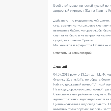
Всей этой мошеннической кухней по «
хитроопый жиртрест Жанна Галич в К
Действуют по мошеннической схем
суд, вменяя им «страховые случаи» к
выплатить бабло, которое якобы было
случая не было и не взирая на налич
судей, взяточники Оранта.
Мошенников и аферистов Оранта — об
Ответить на комментарий
Дмитрий
04.07.2019 року о 13:15 год. Т.Е.Ф. 
будинку 21 у м.Київ, не обрала безпе
Fabia», державний номер "3", який на
На місце дорожньо-транспортної приго
Святошинським районним судом м. Киє
адміністративної відповідальності за
Цивільно-правова відповідальність Т.
наземних транспортних засобів» заст