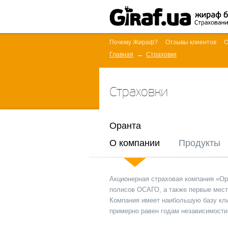
Почему Жираф?
Отзывы клиентов
О
Главная
Страховки
Страховки
Оранта
О компании
Продукты
Акционерная страховая компания «Ор
полисов ОСАГО, а также первые мест
Компания имеет наибольшую базу кли
примерно равен годам независимости