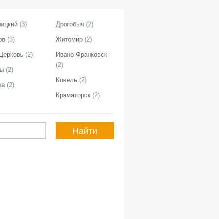
ицкий
(
3
)
Дрогобыч
(
2
)
ов
(
3
)
Житомир
(
2
)
Церковь
(
2
)
Ивано-Франковск
(
2
)
ры
(
2
)
Ковель
(
2
)
ка
(
2
)
Краматорск
(
2
)
Найти