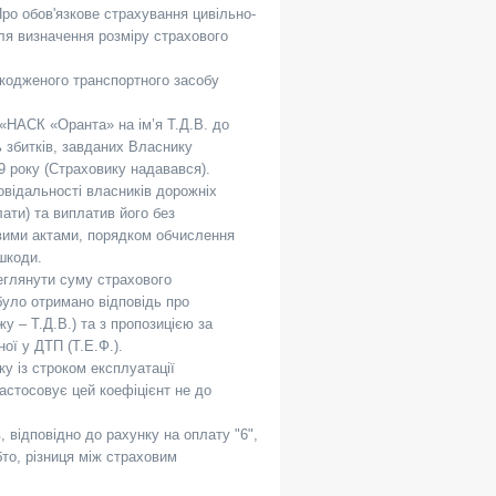
Про обов'язкове страхування цивільно-
ля визначення розміру страхового
шкодженого транспортного засобу
«НАСК «Оранта» на ім’я Т.Д.В. до
ь збитків, завданих Власнику
9 року (Страховику надавався).
овідальності власників дорожніх
ати) та виплатив його без
овими актами, порядком обчислення
шкоди.
еглянути суму страхового
було отримано відповідь про
 – Т.Д.В.) та з пропозицією за
ої у ДТП (Т.Е.Ф.).
ку із строком експлуатації
застосовує цей коефіцієнт не до
 відповідно до рахунку на оплату "6",
обто, різниця між страховим