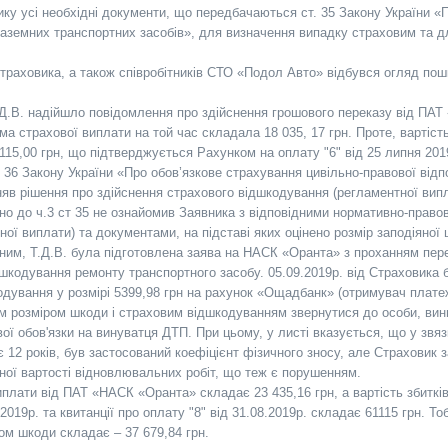
ику усі необхідні документи, що передбачаються ст. 35 Закону України «
 наземних транспортних засобів», для визначення випадку страховим та д
Страховика, а також співробітників СТО «Подол Авто» відбувся огляд по
.Д.В. надійшло повідомлення про здійснення грошового переказу від ПАТ 
а страхової виплати на той час складала 18 035, 17 грн. Проте, вартіст
115,00 грн, що підтверджується Рахунком на оплату "6" від 25 липня 201
. 36 Закону України «Про обов’язкове страхування цивільно-правової відп
няв рішення про здійснення страхового відшкодування (регламентної випл
дно до ч.3 ст 35 не ознайомив Заявника з відповідними нормативно-прав
ої виплати) та документами, на підставі яких оцінено розмір заподіяної 
деним, Т.Д.В. була підготовлена заява на НАСК «Оранта» з проханням пер
шкодування ремонту транспортного засобу. 05.09.2019р. від Страховика 
дування у розмірі 5399,98 грн на рахунок «Ощадбанк» (отримувач платежу
м розміром шкоди і страховим відшкодуванням звернутися до особи, винн
ої обов'язки на винуватця ДТП. При цьому, у листі вказується, що у звяз
 12 років, був застосований коефіцієнт фізичного зносу, але Страховик 
ьної вартості відновлювальних робіт, що теж є порушенням.
плати від ПАТ «НАСК «Оранта» складає 23 435,16 грн, а вартість збитків,
.2019р. та квитанції про оплату "8" від 31.08.2019р. складає 61115 грн. Т
м шкоди складає – 37 679,84 грн.