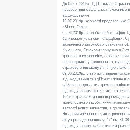
До 05.07.2019р. Т.Д.В. надав Страхов
правової відповідальності власників
відшкодування
15.07.2019р. за участі представника 
«Skoda Fabia».
09.08.2019р. на мобільний телефон Т
банківської установи «Ощадбанк». Сум
зазначеного автомобіля становить 61 
Крім цього, Страховик порушив ч.2 ст
транспортних засобів», оскільки прий
попереднього узгодження та, відпові
страхового відшкодування (регламентн
09.08.2019р., у зв’язку з вищевикла
відшкодування та здійснити повне від
здійснення доплати страхового відшко
відшкодуванням різниці між фактични
Тобто страова компанія перекладає св
транспортного засобу, який перевищує
вартості нових запчастин, а до загал
На даний час повна сума страхової ви
акту про надання послуг "7" від 31.08
відшкодуванням та фактичним розміро