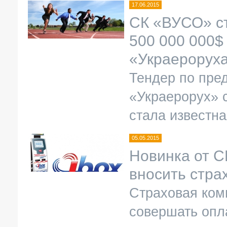
17.06.2015
СК «ВУСО» с
500 000 000$
«Украерорух
Тендер по пре
«Украерорух» 
стала известн
05.05.2015
Новинка от С
вносить стра
Страховая ком
совершать опл