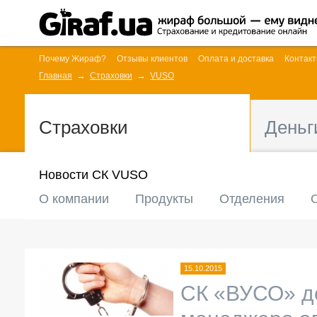
Почему Жираф?
Отзывы клиентов
Оплата и доставка
Контак
Главная
Страховки
VUSO
Страховки
Деньг
Новости СК VUSO
О компании
Продукты
Отделения
15.10.2015
СК «ВУСО» до