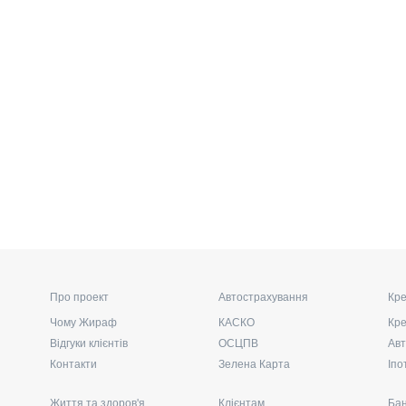
Про проект
Автострахування
Кре
Чому Жираф
КАСКО
Кре
Відгуки клієнтів
ОСЦПВ
Авт
Контакти
Зелена Карта
Іпо
Життя та здоров'я
Клієнтам
Бан