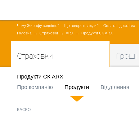
Чому Жирафу видніше?
Що говорять люди?
Оплата і доставка
Головна
Страховки
ARX
Продукти СК ARX
Страховки
Гроші
Продукти СК ARX
Про компанію
Продукти
Відділення
КАСКО