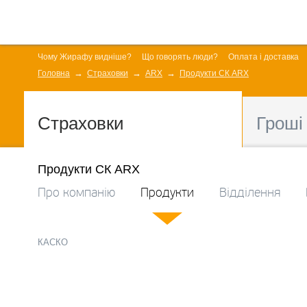
Чому Жирафу видніше?
Що говорять люди?
Оплата і доставка
Головна
Страховки
ARX
Продукти СК ARX
Страховки
Гроші
Продукти СК ARX
Про компанію
Продукти
Відділення
КАСКО