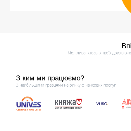
Вп
Можливо, хтось іх твоїх друзів в
З ким ми працюємо?
З найбільшими гравцями на ринку фінансових послуг