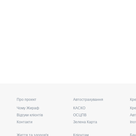
Про проект
Автострахування
Кре
Чому Жираф
КАСКО
Кре
Відгуки клієнтів
ОСЦПВ
Авт
Контакти
Зелена Карта
Іпо
Життя та здоров'я
Клієнтам
Бан