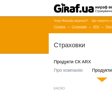
Чому Жирафу видніше?
Що говорять 
Головна
Страховки
ARX
Про
Страховки
Продукти СК ARX
Про компанію
Продукти
КАСКО