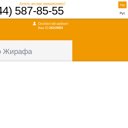
Хочете, ми вам передзвонимо?
Укр
44) 587-85-55
Рус
Особистий кабінет
Ваш ID:
26219883
о Жирафа