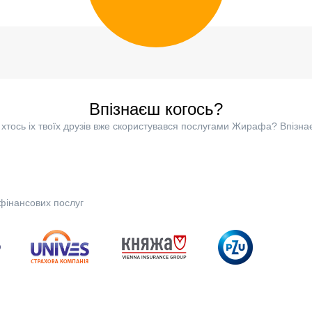
Впізнаєш когось?
хтось іх твоїх друзів вже скористувався послугами Жирафа? Впізна
фінансових послуг