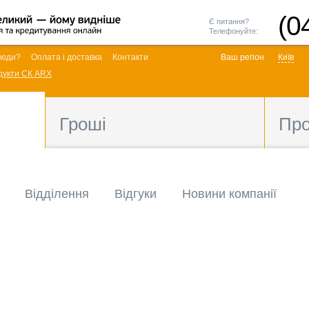
(0
Є питання?
Телефонуйте:
люди?
Оплата і доставка
Контакти
Ваш регіон
Київ
дукти СК ARX
Гроші
Пр
Відділення
Відгуки
Новини компанії