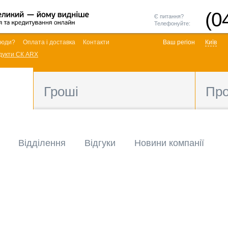
(0
Є питання?
Телефонуйте:
люди?
Оплата і доставка
Контакти
Ваш регіон
Київ
дукти СК ARX
Гроші
Пр
Відділення
Відгуки
Новини компанії