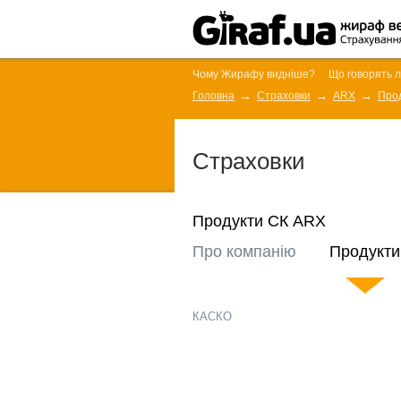
Чому Жирафу видніше?
Що говорять 
Головна
Страховки
ARX
Про
Страховки
Продукти СК ARX
Про компанію
Продукти
КАСКО