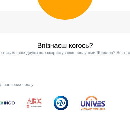
Впізнаєш когось?
хтось іх твоїх друзів вже скористувався послугами Жирафа? Впізна
фінансових послуг