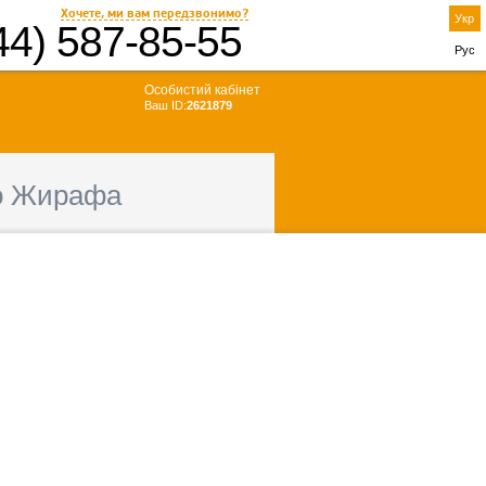
Хочете, ми вам передзвонимо?
Укр
44) 587-85-55
Рус
Особистий кабінет
Ваш ID:
2621879
о Жирафа