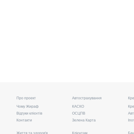
Про проект
Автострахування
Кре
Чому Жираф
КАСКО
Кре
Відгуки клієнтів
ОСЦПВ
Авт
Контакти
Зелена Карта
Іпо
Життя та здоров'я
Клієнтам
Бан