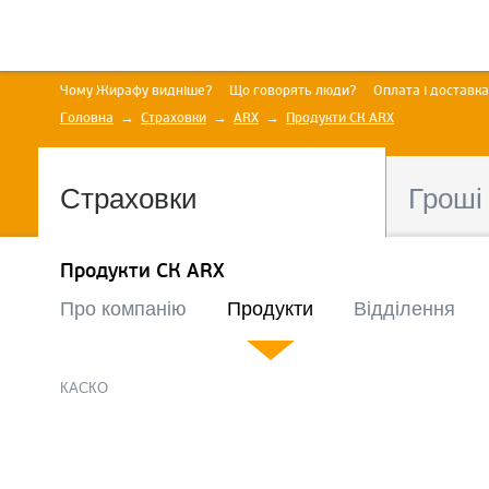
Чому Жирафу видніше?
Що говорять люди?
Оплата і доставка
Головна
Страховки
ARX
Продукти СК ARX
Страховки
Гроші
Продукти СК ARX
Про компанію
Продукти
Відділення
КАСКО