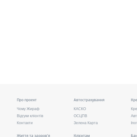
Про проект
Автострахування
Кре
Чому Жираф
КАСКО
Кре
Відгуки клієнтів
ОСЦПВ
Авт
Контакти
Зелена Карта
Іпо
Життя та здоров'я
Клієнтам
Бан