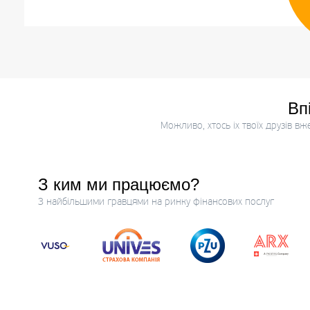
Вп
Можливо, хтось іх твоїх друзів в
З ким ми працюємо?
З найбільшими гравцями на ринку фінансових послуг