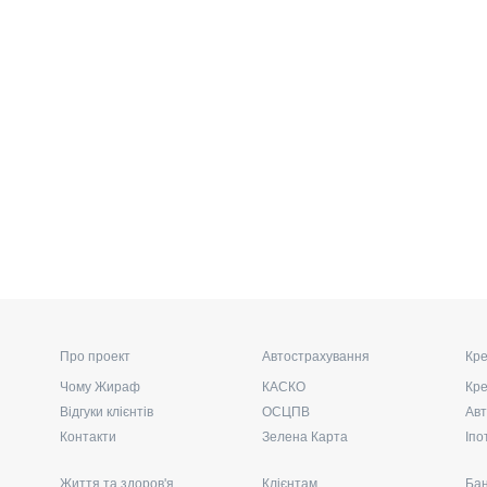
Про проект
Автострахування
Кре
Чому Жираф
КАСКО
Кре
Відгуки клієнтів
ОСЦПВ
Авт
Контакти
Зелена Карта
Іпо
Життя та здоров'я
Клієнтам
Бан