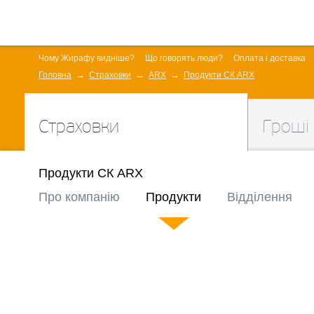
Чому Жирафу видніше?
Що говорять люди?
Оплата і доставка
Головна
Страховки
ARX
Продукти СК ARX
Страховки
Гроші
Продукти СК ARX
Про компанію
Продукти
Відділення