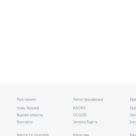
Про проект
Автострахування
Кре
Чому Жираф
КАСКО
Кре
Відгуки клієнтів
ОСЦПВ
Авт
Контакти
Зелена Карта
Іпо
Життя та здоров'я
Клієнтам
Бан