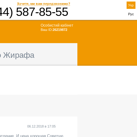
Хочете, ми вам передзвонимо?
Укр
44) 587-85-55
Рус
Особистий кабінет
Ваш ID:
26219872
о Жирафа
06.12.2018
в
17:05
атление. И цена хорошая.Советую