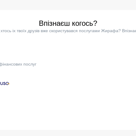
Впізнаєш когось?
хтось іх твоїх друзів вже скористувався послугами Жирафа? Впізна
фінансових послуг