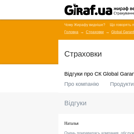
Чому Жирафу видніше?
Що говорять 
Головна
Страховки
Global Garant
Страховки
Відгуки про СК Global Garan
Про компанію
Продукти
Відгуки
Наталья
Очень понравилась компания, обслуж