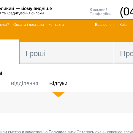
(0
Є питання?
Телефонуйте:
люди?
Оплата і доставка
Контакти
Ваш регіон
Київ
Гроші
Пр
t
Відділення
Відгуки
или быстро и качественно.Получила визу.Осталось очень хорошее впеч