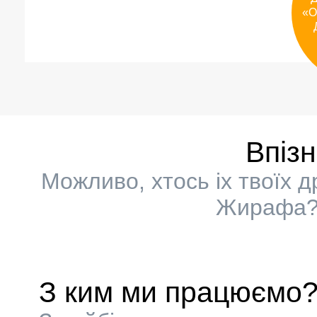
«
О
Впіз
Можливо, хтось іх твоїх 
Жирафа? 
З ким ми працюємо