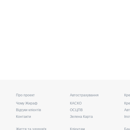
Про проект
Автострахування
Кре
Чому Жираф
КАСКО
Кре
Відгуки клієнтів
ОСЦПВ
Авт
Контакти
Зелена Карта
Іпо
Життя та здоров'я
Клієнтам
Бан