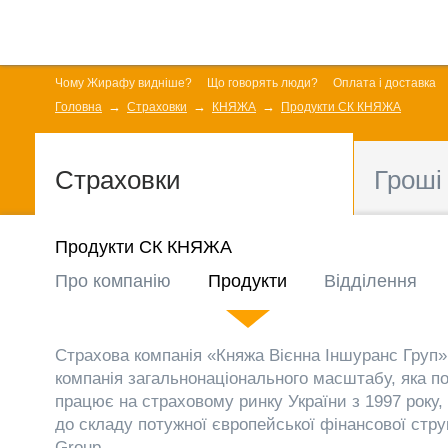
Чому Жирафу видніше?
Що говорять люди?
Оплата і доставка
Головна
Страховки
КНЯЖА
Продукти СК КНЯЖА
Страховки
Гроші
Продукти СК КНЯЖА
Про компанію
Продукти
Відділення
Страхова компанія «Княжа Вієнна Іншуранс Груп»
компанія загальнонаціонального масштабу, яка п
працює на страховому ринку України з 1997 року, 
до складу потужної європейської фінансової стру
Group.