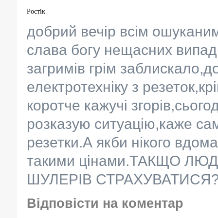
Ростік
добрий вечір всім ошукани
слава богу нещасних випадк
загримів грім заблискало,
електротехніку з резеток,кр
коротче кажучі згорів,сього
розказую ситуацію,каже сам
резетки.А якби нікого вдома
такими цінами.ТАКЩО ЛЮ
ШУЛЕРІВ СТРАХУВАТИСЯ
Відповісти на коментар