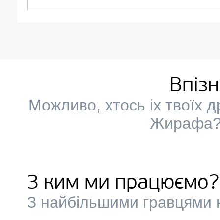
Впіз
Можливо, хтось іх твоїх 
Жирафа? 
З ким ми працюємо?
З найбільшими гравцями н