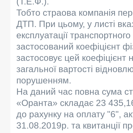
(Т.Е.Ф.).
Тобто страова компанія пер
ДТП. При цьому, у листі вка
експлуатації транспортного 
застосований коефіцієнт фі
застосовує цей коефіцієнт н
загальної вартості відновл
порушенням.
На даний час повна сума с
«Оранта» складає 23 435,16 
до рахунку на оплату "6", а
31.08.2019р. та квитанції п