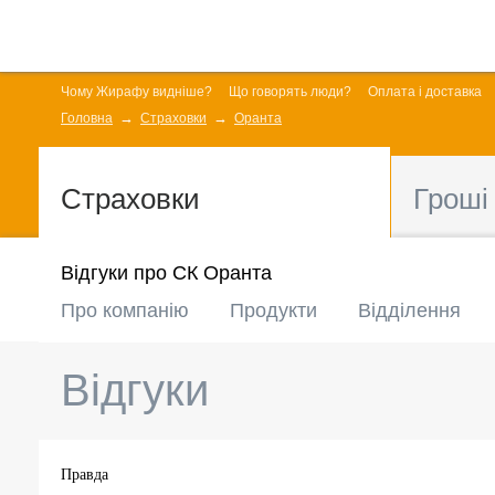
Чому Жирафу видніше?
Що говорять люди?
Оплата і доставка
Головна
Страховки
Оранта
Страховки
Гроші
Відгуки про СК Оранта
Про компанію
Продукти
Відділення
Відгуки
Правда