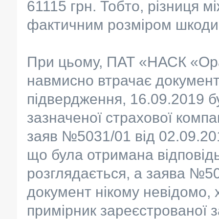
61115 грн. Тобто, різниця 
фактичним розміром шкоди 
При цьому, ПАТ «НАСК «Ора
навмисно втрачає документи
підвердження, 16.09.2019 б
зазначеної страхової компан
заяв №5031/01 від 02.09.20
що була отримана відповід
розглядається, а заява №50
документ нікому невідомо, х
примірник зареєстрованої з