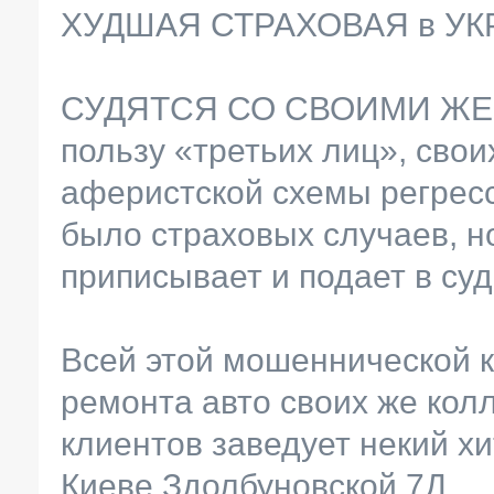
ХУДШАЯ СТРАХОВАЯ в УКРА
СУДЯТСЯ СО СВОИМИ ЖЕ К
пользу «третьих лиц», сво
аферистской схемы регресс
было страховых случаев, н
приписывает и подает в суд
Всей этой мошеннической к
ремонта авто своих же колл
клиентов заведует некий х
Киеве Здолбуновской 7Д.