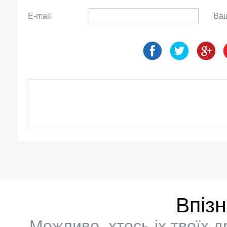
E-mail
Ваш
Впіз
Можливо, хтось іх твоїх 