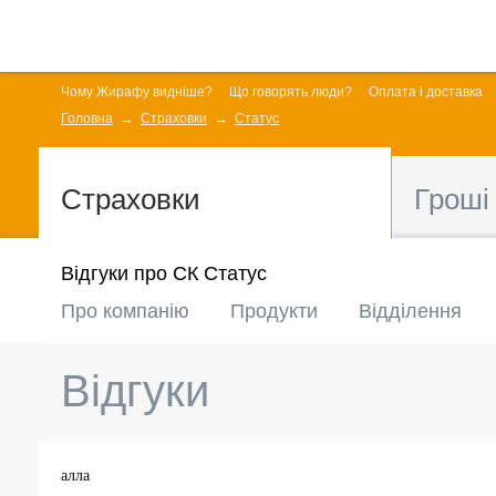
Чому Жирафу видніше?
Що говорять люди?
Оплата і доставка
Головна
Страховки
Статус
Страховки
Гроші
Відгуки про СК Статус
Про компанію
Продукти
Відділення
Відгуки
алла