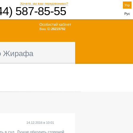
Хочете, ми вам передзвонимо?
Укр
44) 587-85-55
Рус
Особистий кабінет
Ваш ID:
26219792
о Жирафа
14.12.2016
в
10:01
ть в суд. Лучше обходить стороной