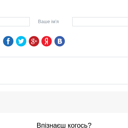
Ваше ім'я
Впізнаєш когось?