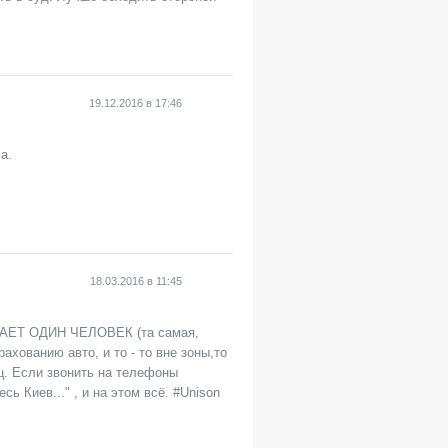
19.12.2016
в
17:46
а.
18.03.2016
в
11:45
ОТАЕТ ОДИН ЧЕЛОВЕК (та самая,
хованию авто, и то - то вне зоны,то
яц. Если звонить на телефоны
 Киев..." , и на этом всё. #Unison