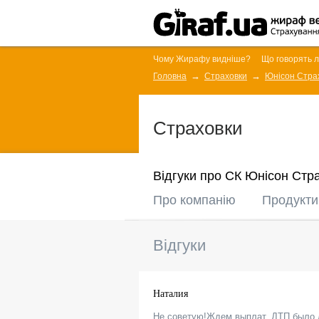
Чому Жирафу видніше?
Що говорять 
Головна
Страховки
Юнісон Стра
Страховки
Відгуки про СК Юнісон Стр
Про компанію
Продукти
Відгуки
Наталия
Не советую!Ждем выплат, ДТП было л