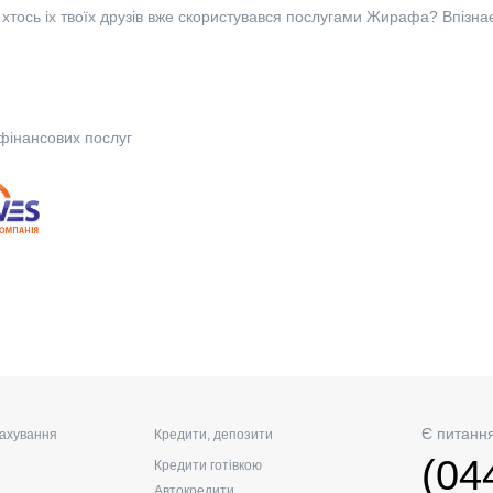
хтось іх твоїх друзів вже скористувався послугами Жирафа? Впізна
фінансових послуг
Є питанн
ахування
Кредити, депозити
(04
Кредити готівкою
Автокредити