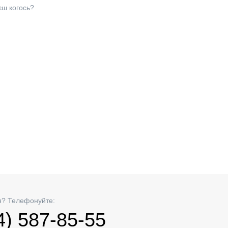
єш когось?
я? Телефонуйте:
4) 587-85-55