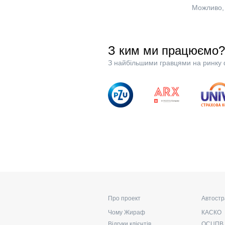
Можливо, 
З ким ми працюємо?
З найбільшими гравцями на ринку 
Про проект
Автостр
Чому Жираф
КАСКО
Відгуки клієнтів
ОСЦПВ