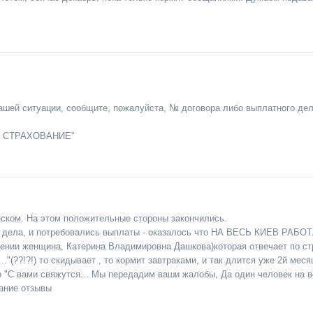
Вашей ситуации, сообщите, пожалуйста, № договора либо выплатного дел
Н СТРАХОВАНИЕ"
ском. На этом положительные стороны закончились.
 до дела, и потребовались выплаты - оказалось что НА ВЕСЬ КИЕВ РАБ
ении женщина, Катерина Владимировна Дашкова)которая отвечает по стра
.."(??!?!) то скидывает , то кормит завтраками, и так длится уже 2й мес
 "С вами свяжутся... Мы передадим ваши жалобы, Да один человек на весь
ание отзывы