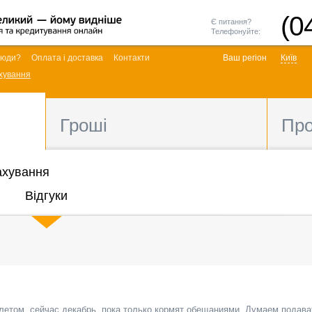
(0
Є питання?
Телефонуйте:
люди?
Оплата і доставка
Контакти
Ваш регіон
Київ
хування
Гроші
Пр
ахування
Відгуки
етом, сейчас декабрь, пока только кормят обещаниями. Думаем подава