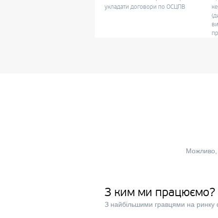
укладати договори по ОСЦПВ
ке
(д
ви
пр
Можливо, 
З ким ми працюємо?
З найбільшими гравцями на ринку 