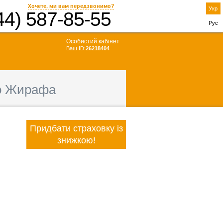
Хочете, ми вам передзвонимо?
Укр
44) 587-85-55
Рус
Особистий кабінет
Ваш ID:
26218404
о Жирафа
Придбати страховку із
знижкою!