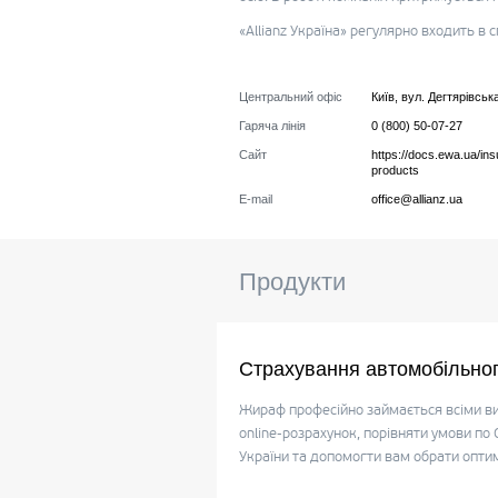
«Allianz Україна» регулярно входить в 
Центральний офіс
Київ
,
вул. Дегтярівська
Гаряча лінія
0 (800) 50-07-27
Сайт
https://docs.ewa.ua/in
products
E-mail
office@allianz.ua
Продукти
Страхування автомобільног
Жираф професійно займається всіми в
online-розрахунок, порівняти умови п
України та допомогти вам обрати опти