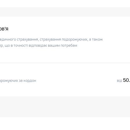
ов'я
едичного страхування, страхування подорожуючих, а також
, що в точності відповідає вашим потребам
50
орожуючих за кордон
від