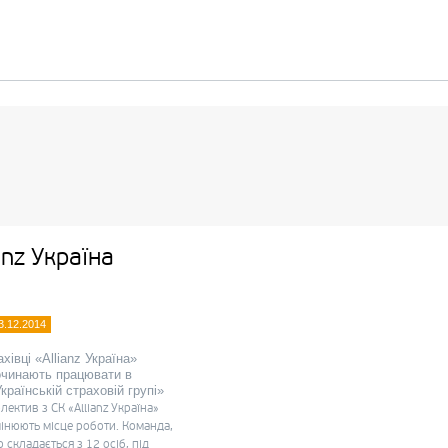
anz Україна
3.12.2014
хівці «Allianz Україна»
очинають працювати в
країнській страховій групі»
лектив з СК «Allianz Україна»
інюють місце роботи. Команда,
 складається з 12 осіб, під