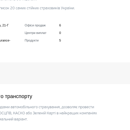
список 20 самих стійких страховиків України.
, 21-Г
Офіси продаж
6
Центри виплат
0
surance-
Продукти
5
о транспорту
идами автомобільного страхування, дозволяє провести
о ОСЦПВ, КАСКО або Зеленій Карті в найкращих компаніях
мальний варіант.