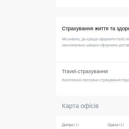
Страхування життя та здор
Ми знаємо, де краще оформити поліс м
максимально швидко оформимо договір
Travel-страхування
Комплексні програми страхування под
Карта офісів
Дніпро
(
1
)
Одеса
(
1
)