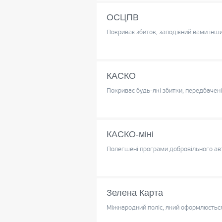
ОСЦПВ
Покриває збиток, заподієний вами ін
КАСКО
Покриває будь-які збитки, передбачені 
КАСКО-міні
Полегшені програми добровільного а
Зелена Карта
Міжнародний поліс, який оформлюється