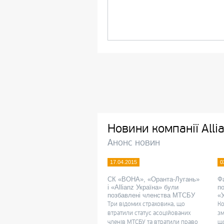
Новини компанії
Alli
Анонс новин
17.04.2015
0
СК «ВОНА», «Оранта-Лугань»
Фа
і «Allianz Україна» були
п
позбавлені членства МТСБУ
«У
Три відомих страховика, що
Ко
втратили статус асоційованих
зм
членів МТСБУ та втратили право
що