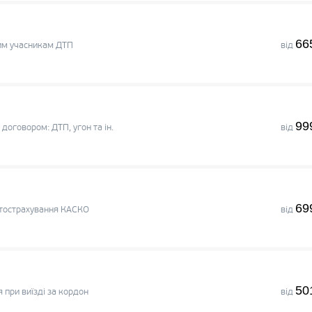
66
шим учасникам ДТП
від
99
договором: ДТП, угон та ін.
від
69
втострахування КАСКО
від
50
 при виїзді за кордон
від