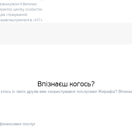
рівництвом Н.Величко
иректор центру особистих
дів страхування)
ацевлаштувалася в «УСГ»
Впізнаєш когось?
хтось іх твоїх друзів вже скористувався послугами Жирафа? Впізна
фінансових послуг