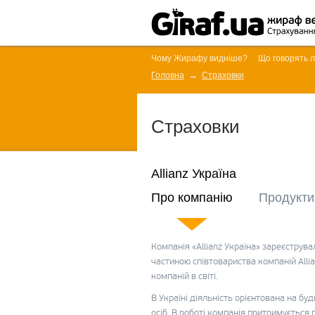
Чому Жирафу видніше?
Що говорять 
Головна
Страховки
Страховки
Allianz Україна
Про компанію
Продукти
Компанія «Allianz Україна» зареєструва
частиною співтовариства компаній Allian
компаній в світі.
В Україні діяльність орієнтована на бу
осіб. В роботі компанія притримується 