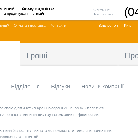
(0
Є питання?
Телефонуйте:
люди?
Оплата і доставка
Контакти
Ваш регіон
Київ
Гроші
Пр
Відділення
Відгуки
Новини компанії
ла свою діяльність в країні в серпні 2005 року. Являеться
z - однієї з надійнійших груп страховиків і фінансових
дь-який бізнес - від малого до великого, а також на приватних
положень 30 ліцензій.