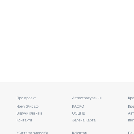
Про проект
Автострахування
Кре
Чому Жираф
КАСКО
Кре
Відгуки клієнтів
ОСЦПВ
Авт
Контакти
Зелена Карта
Іпо
Життя та здоров'я
Клієнтам
Бан