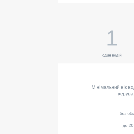
1
один водій
Мінімальний вік во
керува
без об
до 20