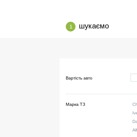
шукаємо
1
Вартість авто
Марка ТЗ
C
Iv
Da
Al