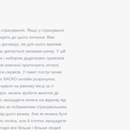
 страхування. Якщо у страхуванні
одять до цього питання. Вже
оговору, які для нього важливі.
це диктується умовами ринку. У цій
але і набором додаткових привілеїв
ві компанії пропонують оплату
e-сервісів. У пакет послуг може
овує КАСКО онлайн розрахунок,
увати на рівному місці за ті
дон, можна зробити виняток дії
во заощадити можна на відмову від
рані за побажанням страхувальника.
ід цього ризику. Але як можна бути
ь поліса, але й істотно заощадити
годні все більше і більше людей