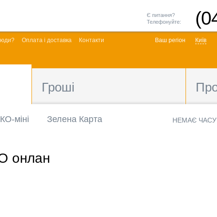
(0
Є питання?
Телефонуйте:
люди?
Оплата і доставка
Контакти
Ваш регіон
Київ
Гроші
Пр
КО-міні
Зелена Карта
НЕМАЄ ЧАСУ
О онлан