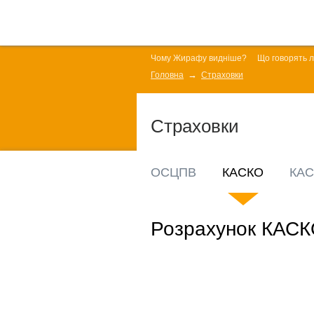
Чому Жирафу видніше?
Що говорять 
Головна
Страховки
Страховки
ОСЦПВ
КАСКО
КАС
Розрахунок КАСК