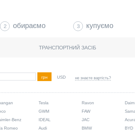
обираємо
купуємо
2
3
ТРАНСПОРТНИЙ ЗАСІБ
грн
USD
не знаєте вартість?
hangan
Tesla
Ravon
Daim
eco
GWM
FAW
Sam
imler-Benz
IDEAL
JAC
Acur
fa Romeo
Audi
BMW
BYD