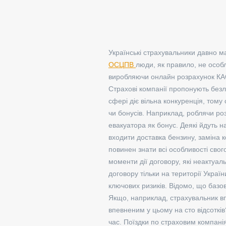
Українські страхувальники давно м
ОСЦПВ
люди, як правило, не особ
виробляючи онлайн розрахунок КАС
Страхові компанії пропонують безлі
сфері діє вільна конкуренція, тому
чи бонусів. Наприклад, роблячи ро
евакуатора як бонус. Деякі йдуть 
входити доставка бензину, заміна к
повинен знати всі особливості свог
моменти дії договору, які неактуал
договору тільки на території Укра
ключових ризиків. Відомо, що базо
Якщо, наприклад, страхувальник вп
впевненим у цьому на сто відсоткі
час. Поїздки по страховим компані