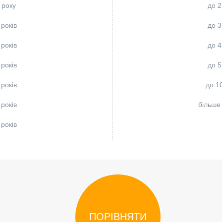
 року
до 2
 років
до 3
 років
до 4
 років
до 5
 років
до 10
 років
більше 
 років
 років
65 років
ПОРІВНЯТИ