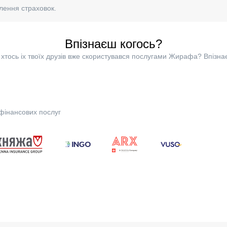
лення страховок.
Впізнаєш когось?
хтось іх твоїх друзів вже скористувався послугами Жирафа? Впізна
фінансових послуг