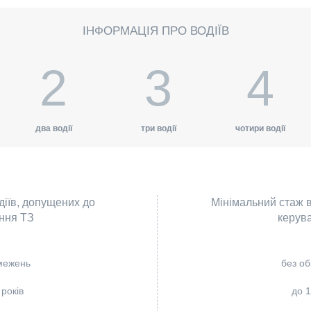
ІНФОРМАЦІЯ ПРО ВОДІЇВ
2
3
4
два водії
три водії
чотири водії
діїв, допущених до
Мінімальний стаж в
ння ТЗ
керув
межень
без о
 років
до 1