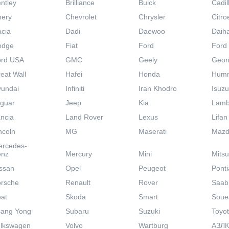
ntley
Brilliance
Buick
Cadil
hery
Chevrolet
Chrysler
Citro
cia
Dadi
Daewoo
Daih
odge
Fiat
Ford
Ford
ord USA
GMC
Geely
Geo
eat Wall
Hafei
Honda
Hum
undai
Infiniti
Iran Khodro
Isuzu
guar
Jeep
Kia
Lamb
ncia
Land Rover
Lexus
Lifan
ncoln
MG
Maserati
Maz
ercedes-
enz
Mercury
Mini
Mitsu
ssan
Opel
Peugeot
Ponti
rsche
Renault
Rover
Saab
at
Skoda
Smart
Soue
sang Yong
Subaru
Suzuki
Toyo
lkswagen
Volvo
Wartburg
АЗЛК