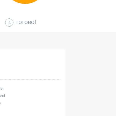
готово!
4
ler
and
a