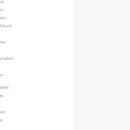
lac
en
atsu
 Deuch
n
mer
orghini
da
bishi
ac
ast
ta