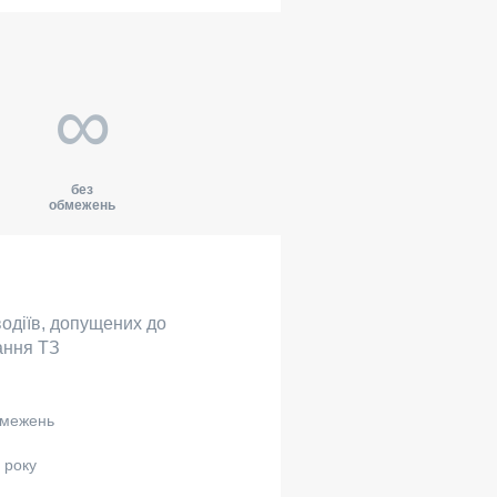
∞
без
обмежень
одіїв, допущених до
ання ТЗ
бмежень
 року