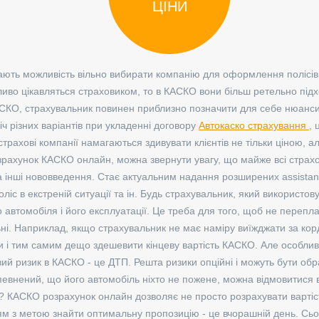
ЦІНИ
ають можливість вільно вибирати компанію для оформлення полісів
ливо цікавляться страховиком, то в КАСКО вони більш ретельно підх
КО, страхувальник повинен приблизно позначити для себе нюанси д
ч різних варіантів при укладенні договору
Автокаско страхування
, 
 страхові компанії намагаються здивувати клієнтів не тільки ціною, 
зрахунок КАСКО онлайн, можна звернути увагу, що майже всі страхо
на інші нововведення. Стає актуальним надання розширених assistanc
оліс в екстреній ситуації та ін. Будь страхувальник, який використ
о автомобіля і його експлуатації. Це треба для того, щоб не переплач
ьні. Наприклад, якщо страхувальник не має наміру виїжджати за кор
їни і тим самим дещо здешевити кінцеву вартість КАСКО. Але особли
вий ризик в КАСКО - це ДТП. Решта ризики опційні і можуть бути об
евнений, що його автомобіль ніхто не пожене, можна відмовитися в
в? КАСКО розрахунок онлайн дозволяє не просто розрахувати вартіст
ям з метою знайти оптимальну пропозицію - це вчорашній день. Сьо