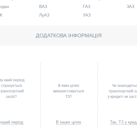
гдан
ВАЗ
ГАЗ
ЗАЗ
Ж
ЛуАЗ
УАЗ
ДОДАТКОВА ІНФОРМАЦІЯ
На який період
страхується
В яких цілях
Чи знаходить
транспортний
використовується
транспортний з
засіб?
ТЗ?
у кредиті чи заст
Інший період
В інших цілях
Так, ТЗ у кред