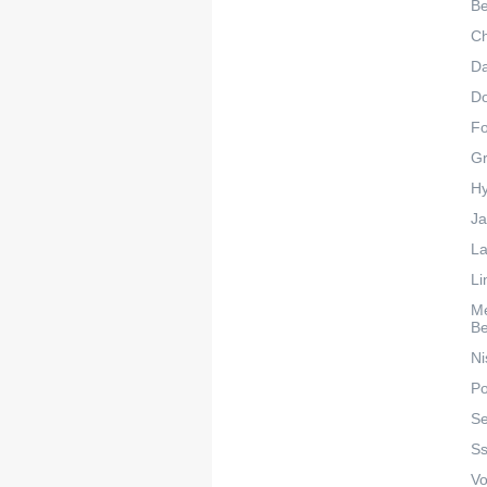
Be
C
Da
D
F
Gr
Hy
Ja
La
Li
M
B
Ni
Po
Se
S
Vo