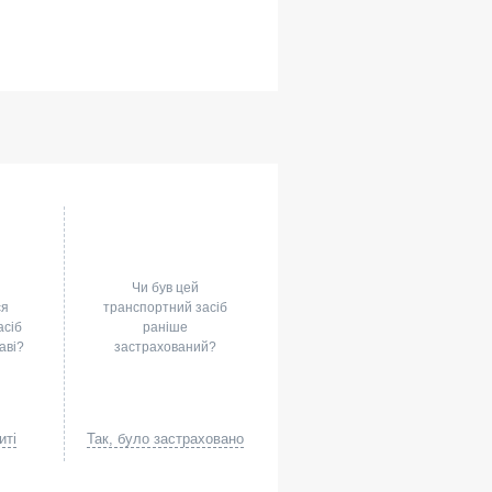
Чи був цей
ся
транспортний засіб
асіб
раніше
аві?
застрахований?
иті
Так, було застраховано