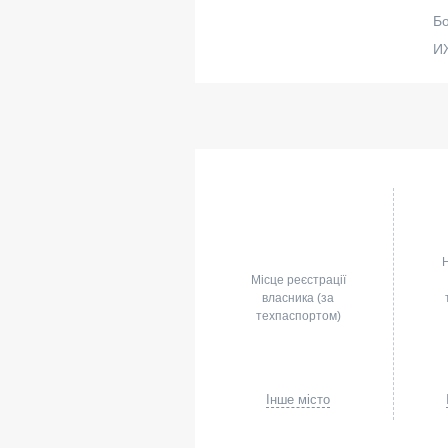
Бо
И
Місце реєстрації
власника (за
техпаспортом)
Інше місто