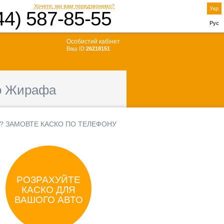
Хочете, ми вам передзвонимо?
Укр
44) 587-85-55
Рус
Особистий кабінет
Ваш ID:
26218151
о Жирафа
? ЗАМОВТЕ КАСКО ПО ТЕЛЕФОНУ
РОЗРАХУЙТЕ
КАСКО ДЛЯ
ВАШОГО АВТО