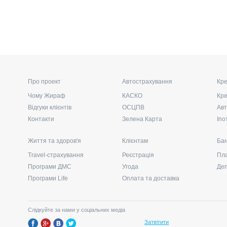
Про проект
Автострахування
Кре
Чому Жираф
КАСКО
Кре
Відгуки клієнтів
ОСЦПВ
Авт
Контакти
Зелена Карта
Іпо
Життя та здоров'я
Клієнтам
Бан
Travel-страхування
Реєстрація
Пла
Програми ДМС
Угода
Де
Програми Life
Оплата та доставка
Слідкуйте за нами у соціальних медіа
Затвітити