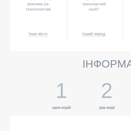
власника (за
транспортний
техпаспортом)
засіб?
Інше місто
Інший період
ІНФОРМА
1
2
один водій
два водії