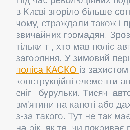
Під час революційних поді
в Києві згоріло більше сот
чому, страждали також і п
звичайних громадян. Зроз
тільки ті, хто мав поліс а
загоряння. У зимовий пер
поліса КАСКО
із захистом
конструкційні елементи а
сніг і бурульки. Тисячі а
вм'ятини на капоті або да
з-за такого. Тут не так м
на рік, як те, чи покриває