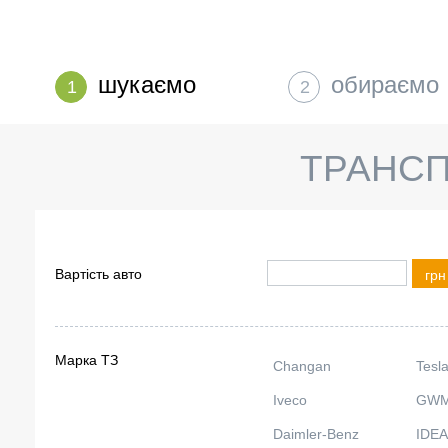
шукаємо
обираємо
1
2
ТРАНСП
Вартість авто
грн
Марка ТЗ
Changan
Tesl
Iveco
GW
Daimler-Benz
IDEA