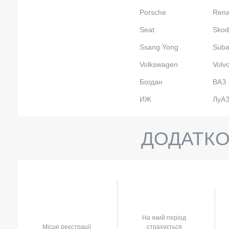
Porsche
Rena
Seat
Skod
Ssang Yong
Suba
Volkswagen
Volv
Богдан
ВАЗ
ИЖ
ЛуА
ДОДАТКО
На який період
Місце реєстрації
страхується