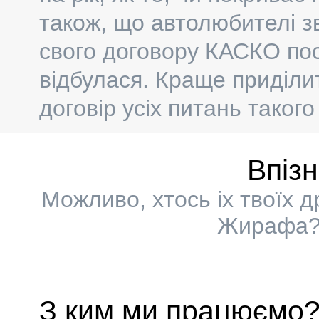
також, що автолюбителі з
свого договору КАСКО пос
відбулася. Краще приділи
договір усіх питань такого
Впіз
Можливо, хтось іх твоїх 
Жирафа? 
З ким ми працюємо