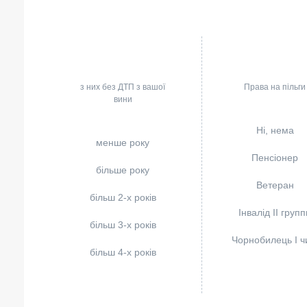
з них без ДТП з вашої
Права на пільги
вини
Ні, нема
менше року
Пенсіонер
більше року
Ветеран
більш 2-х років
Інвалід II групп
більш 3-х років
Чорнобилець I чи
більш 4-х років