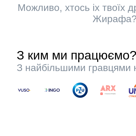
Можливо, хтось іх твоїх 
Жирафа? 
З ким ми працюємо
З найбільшими гравцями н