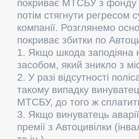
покриває МТСБУ з фонду з
потім стягнути регресом с
компанії. Розглянемо осн
покриває збитки по Автоци
1. Якщо шкода заподіяна
засобом, який зникло з міс
2. У разі відсутності полі
такому випадку винуватец
МТСБУ, до того ж сплатит
3. Якщо винуватець аварії 
премії з Автоцивілки (інва