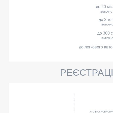
до 20 мі
включно
до 2 то
включн
до 300 
включн
до легкового авто
РЕЄСТРАЦІ
хто в основному