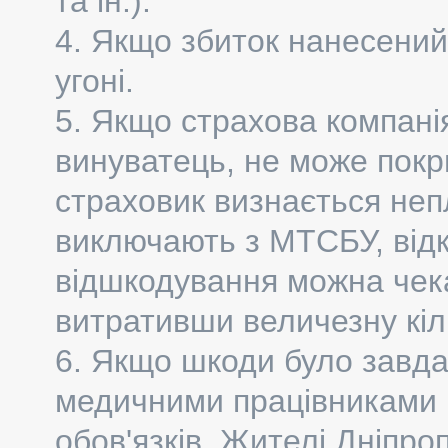
та ін.).
4. Якщо збиток нанесений
угоні.
5. Якщо страхова компанія
винуватець, не може покри
страховик визнається не
виключають з МТСБУ, відк
відшкодування можна чека
витративши величезну кіль
6. Якщо шкоди було завда
медичними працівниками 
обов'язків. Жителі Дніпро