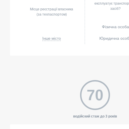
експлуатує транспо
засіб?
Місце реєстрації власника
(за техпаспортом)
Фізична особа
Юридична осо
Інше місто
70
водійский стаж до 3 років