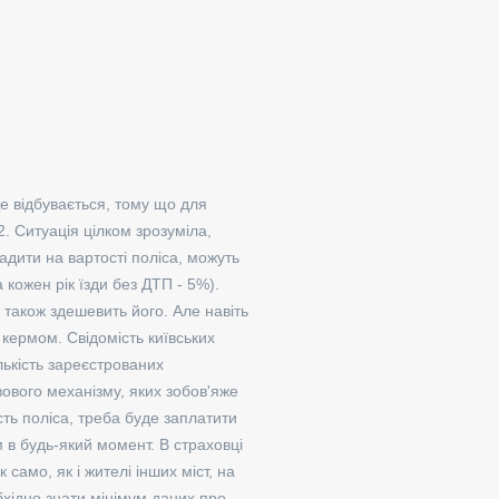
Це відбувається, тому що для
. Ситуація цілком зрозуміла,
адити на вартості поліса, можуть
кожен рік їзди без ДТП - 5%).
 також здешевить його. Але навіть
 кермом. Свідомість київських
лькість зареєстрованих
ового механізму, яких зобов'яже
сть поліса, треба буде заплатити
 в будь-який момент. В страховці
амо, як і жителі інших міст, на
бхідно знати мінімум даних про