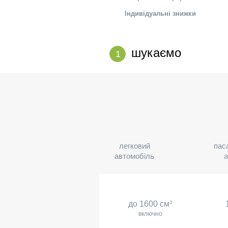
Індивідуальні знижки
шукаємо
1
легковий
пас
автомобіль
а
до 1600 см
3
включно