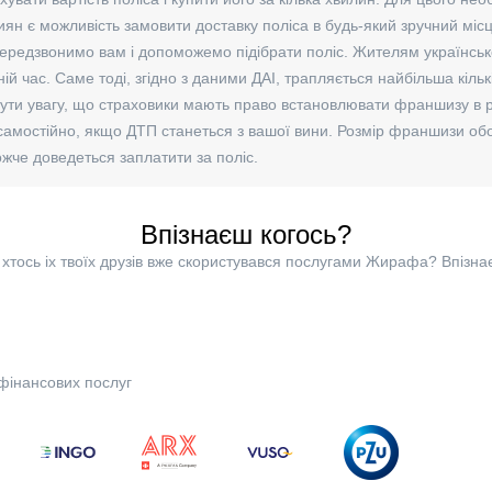
киян є можливість замовити доставку поліса в будь-який зручний міс
 передзвонимо вам і допоможемо підібрати поліс. Жителям українсько
ній час. Саме тоді, згідно з даними ДАІ, трапляється найбільша кільк
нути увагу, що страховики мають право встановлювати франшизу в р
самостійно, якщо ДТП станеться з вашої вини. Розмір франшизи обов
жче доведеться заплатити за поліс.
Впізнаєш когось?
хтось іх твоїх друзів вже скористувався послугами Жирафа? Впізна
фінансових послуг