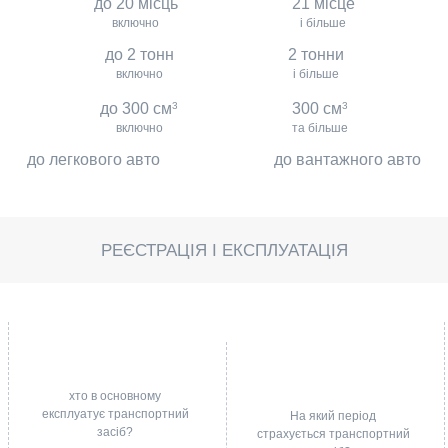
до 20 місць
21 місце
включно
і більше
до 2 тонн
2 тонни
включно
і більше
до 300 см
3
300 см
3
включно
та більше
до легкового авто
до вантажного авто
РЕЄСТРАЦІЯ І ЕКСПЛУАТАЦІЯ
хто в основному
експлуатує транспортний
На який період
засіб?
страхується транспортний