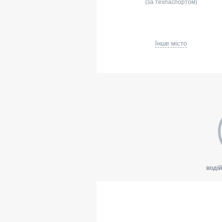
(за техпаспортом)
Інше місто
водій