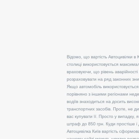
Відомо, що вартість Автоцивілки в 
столиці використовується максимал
враховуючи, що рівень аварійності 
розраховувати на ряд законних зни
Якщо автомобіль використовується н
порівняно з іншими регіонами недеш
водіїв знаходиться на досить висок
транспортних засобів. Проте, не д
вас купувати її. Просто у випадку,
штраф до 850 грн. Куди простіше і
Автоцивілка Київ вартість сформов
нашому сайті можуть швидко розраху