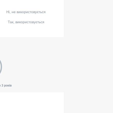
Ні, не використовується
Так, використовується
 3 років