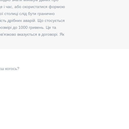
це і час, або скористатися формою
ї столиці слід бути гранично
ість дрібних аварій. Що стосується
озмірі до 1000 гривень. Це та
'язково вказується в договорі. Як
єш когось?