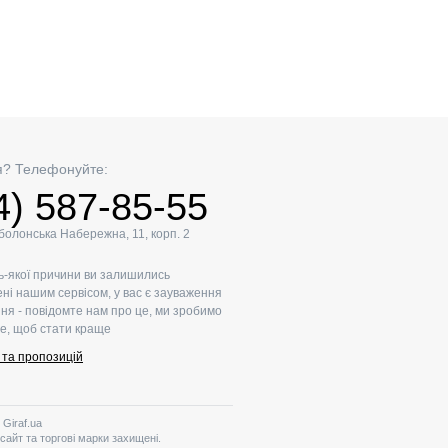
я? Телефонуйте:
4) 587-85-55
Оболонська Набережна, 11, корп. 2
ь-якої причини ви залишились
ні нашим сервісом, у вас є зауваження
ня - повідомте нам про це, ми зробимо
е, щоб стати краще
г та пропозицій
 Giraf.ua
 сайт та торгові марки захищені.