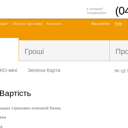
(0
Є питання?
Телефонуйте:
люди?
Оплата і доставка
Контакти
Ваш регіон
Київ
Гроші
Пр
КО-міні
Зелена Карта
ЯК ЦЕ
Вартість
ращих страхових компаній Києва
вки
са