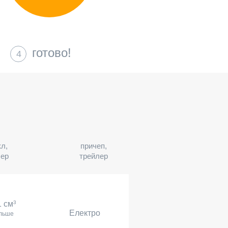
готово!
4
л,
причеп,
лер
трейлер
1 см
3
Електро
ільше