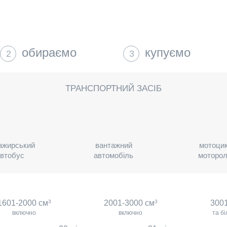
обираємо
купуємо
2
3
ТРАНСПОРТНИЙ ЗАСІБ
ажирський
вантажний
мотоцик
втобус
автомобіль
моторо
1601-2000 см
3
2001-3000 см
3
300
включно
включно
та б