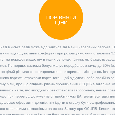
Києві в кілька разів може відрізнятися від менш населених регіонів. 
ьний підвищувальний коефіцієнт при розрахунку, який становить 3,2
тут на порядок вище, ніж в інших регіонах. Кияни, які бажають заощ
жок. По-перше, система бонус-малус передбачає знижку до 50% (за 
е цілий рік, має сенс викреслити невикористані місяці з поліса, що
ева вартість страховки варто того, щоб відчувати себе спокійно за
ому рівні, про що свідчить рівень проникнення ОСЦПВ в загальна кі
ивлячись на те, що виїжджати без страховки заборонено, немає прав
 якщо при перевірці документів співробітником ДАІ виявиться відсутні
 дешевше оформити договір, ніж їздити в страху бути оштрафованим
ана страховими компаніями на основі Закону про ОСЦПВ. Кияни, так с
вати вартість поліса і купити його за кілька хвилин. Для цього нео