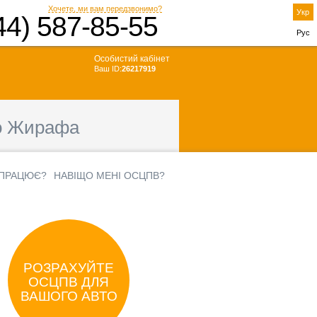
Хочете, ми вам передзвонимо?
Укр
44) 587-85-55
Рус
Особистий кабінет
Ваш ID:
26217919
о Жирафа
 ПРАЦЮЄ?
НАВІЩО МЕНІ ОСЦПВ?
РОЗРАХУЙТЕ
ОСЦПВ ДЛЯ
ВАШОГО АВТО