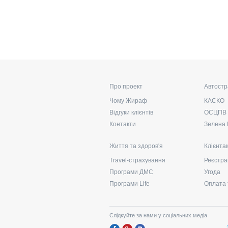
Про проект
Автостр
Чому Жираф
КАСКО
Відгуки клієнтів
ОСЦПВ
Контакти
Зелена 
Життя та здоров'я
Клієнта
Travel-страхування
Реєстра
Програми ДМС
Угода
Програми Life
Оплата 
Слідкуйте за нами у соціальних медіа