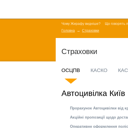
Чому Жирафу видніше?
Що говорять 
Головна
Страховки
Страховки
ОСЦПВ
КАСКО
КАС
Автоцивілка Київ 
Прорахунок Автоцивілки від к
Акційні пропозиції щодо доста
Оперативне оформлення полі