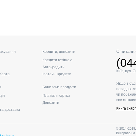
Є питанн
ахування
Кредити, депозити
(04
Кредити готівкою
Автокредити
Київ, вул. 
Карта
Іпотечні кредити
Якщо з буд
м
Банківські продукти
незадоволе
чи побажан
ція
Платіжні картки
все можлив
Депозити
Книга скар
та доставка
© 2014-2019.
Всі права на
Затвітити