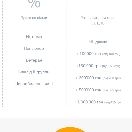
Права на пільги
Розширити ліміти по
ОСЦПВ
Ні, нема
Ні, дякую
Пенсіонер
+ 100000 грн
(від 100 грн)
Ветеран
+150'000 грн
(від 150 грн)
Інвалід II группи
+ 200'000 грн
(від 200 грн)
Чорнобилець I чи II
+ 500'000 грн
(від 395 грн)
+ 1'000'000 грн
(вiд 415 грн)