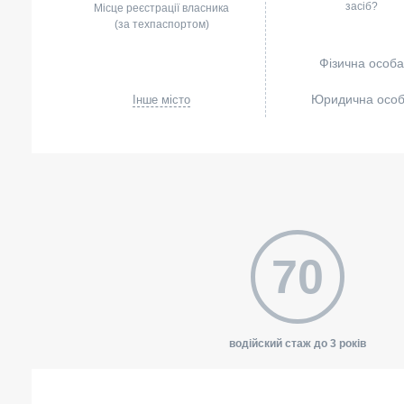
засіб?
Місце реєстрації власника
(за техпаспортом)
Фізична особа
Юридична осо
Інше місто
70
водійский стаж до 3 років