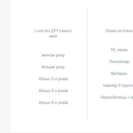
з них без ДТП з вашої
Права на пільги
вини
Ні, нема
менше року
Пенсіонер
більше року
Ветеран
більш 2-х років
Інвалід II групп
більш 3-х років
Чорнобилець I чи
більш 4-х років