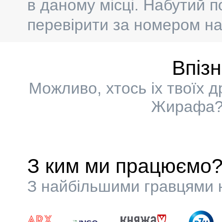
в даному місці. Набутий п
перевірити за номером на
Впіз
Можливо, хтось іх твоїх 
Жирафа? 
З ким ми працюємо
З найбільшими гравцями н