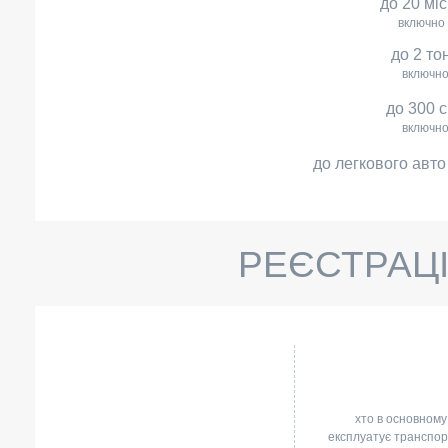
до 20 мі
включно
до 2 то
включн
до 300 
включн
до легкового авто
РЕЄСТРАЦІ
хто в основному
експлуатує транспо