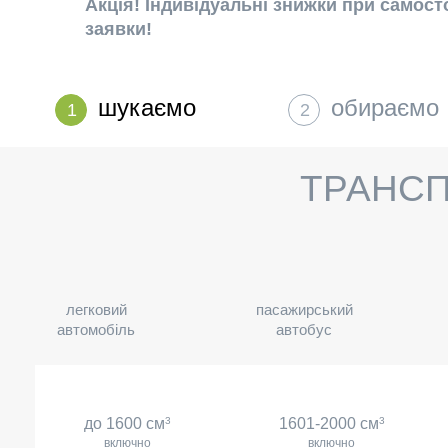
Акція! Індивідуальні знижки при само
заявки!
шукаємо
обираємо
1
2
ТРАНСП
легковий
пасажирський
автомобіль
автобус
до 1600 см
3
1601-2000 см
3
включно
включно