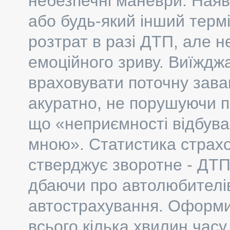
небезпечні маневри. Наявн
або будь-який інший терм
розтрат в разі ДТП, але н
емоційного зриву. Виїждж
враховувати поточну заван
акуратно, не порушуючи п
що «неприємності відбуваю
мною». Статистика страхо
стверджує зворотне - ДТП
дбаючи про автолюбителів,
автострахування. Оформит
всього кілька хвилин часу