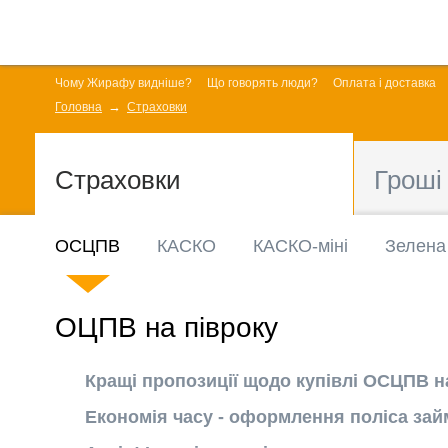
Чому Жирафу видніше?
Що говорять люди?
Оплата і доставка
Головна
Страховки
Страховки
Гроші
ОСЦПВ
КАСКО
КАСКО-міні
Зелена
ОЦПВ на півроку
Кращі пропозиції щодо купівлі ОСЦПВ на
Економія часу - оформлення поліса зай