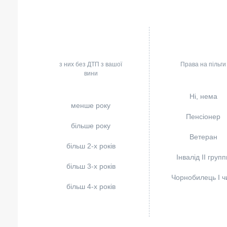
з них без ДТП з вашої
Права на пільги
вини
Ні, нема
менше року
Пенсіонер
більше року
Ветеран
більш 2-х років
Інвалід II групп
більш 3-х років
Чорнобилець I чи
більш 4-х років