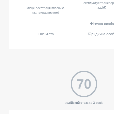
експлуатує транспо
засіб?
Місце реєстрації власника
(за техпаспортом)
Фізична особа
Юридична осо
Інше місто
70
водійский стаж до 3 років