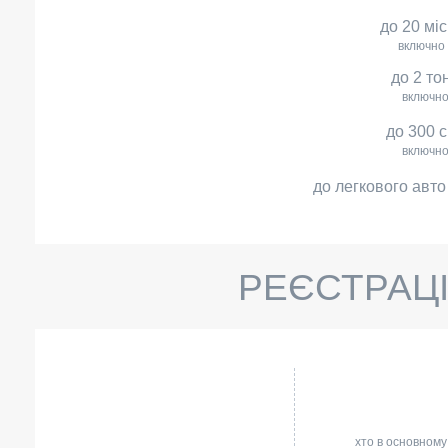
до 20 мі
включно
до 2 то
включн
до 300 
включн
до легкового авто
РЕЄСТРАЦІ
хто в основному