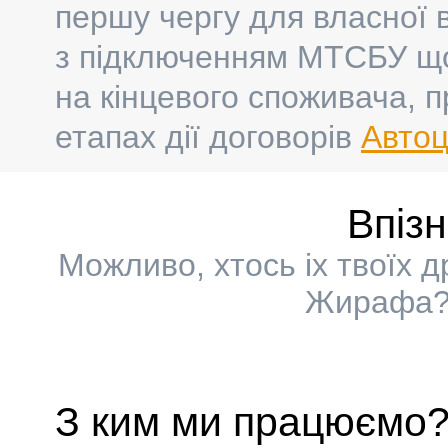
першу чергу для власної 
з підключенням МТСБУ що
на кінцевого споживача, п
етапах дії договорів
Автоц
Впіз
Можливо, хтось іх твоїх 
Жирафа? 
З ким ми працюємо