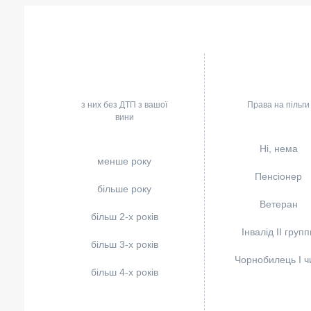
з них без ДТП з вашої
Права на пільги
вини
Ні, нема
менше року
Пенсіонер
більше року
Ветеран
більш 2-х років
Інвалід II групп
більш 3-х років
Чорнобилець I чи
більш 4-х років