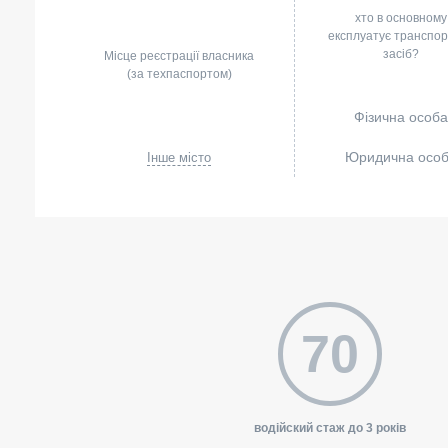
хто в основному
експлуатує транспо
засіб?
Місце реєстрації власника
(за техпаспортом)
Фізична особа
Юридична осо
Інше місто
70
водійский стаж до 3 років