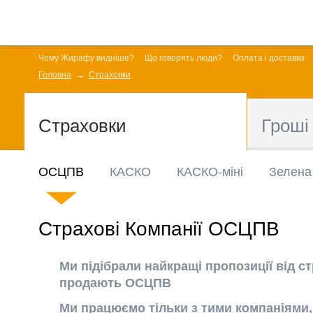
Чому Жирафу видніше?
Що говорять люди?
Оплата і доставка
Головна
Страховки
Страховки
Гроші
ОСЦПВ
КАСКО
КАСКО-міні
Зелена
Страхові Компанії ОСЦПВ
Ми підібрали найкращі пропозиції від с
продають ОСЦПВ
Ми працюємо тільки з тими компаніями,