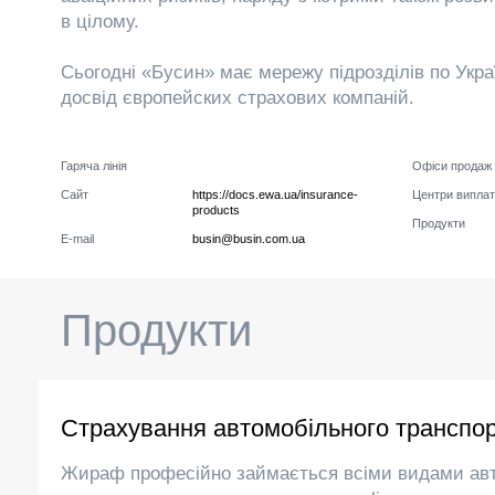
в цілому.
Сьогодні «Бусин» має мережу підрозділів по Укр
досвід європейских страхових компаній.
Гаряча лінія
Офіси продаж
Сайт
https://docs.ewa.ua/insurance-
Центри виплат
products
Продукти
E-mail
busin@busin.com.ua
Продукти
Страхування автомобільного транспо
Жираф професійно займається всіми видами ав