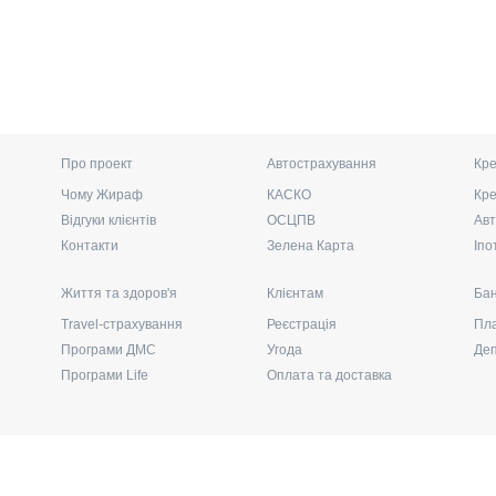
Про проект
Автострахування
Кре
Чому Жираф
КАСКО
Кре
Відгуки клієнтів
ОСЦПВ
Авт
Контакти
Зелена Карта
Іпо
Життя та здоров'я
Клієнтам
Бан
Travel-страхування
Реєстрація
Пла
Програми ДМС
Угода
Де
Програми Life
Оплата та доставка
Слідкуйте за нами у соціальних медіа
Затвітити