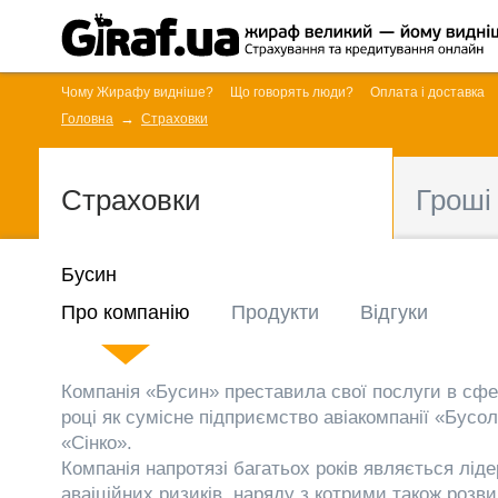
Чому Жирафу видніше?
Що говорять люди?
Оплата і доставка
Головна
Страховки
Страховки
Гроші
Бусин
Про компанію
Продукти
Відгуки
Компанія «Бусин» преставила свої послуги в сфе
році як сумісне підприємство авіакомпанії «Бусол
«Сінко».
Компанія напротязі багатьох років являється лід
аваіційних ризиків, наряду з котрими також розв