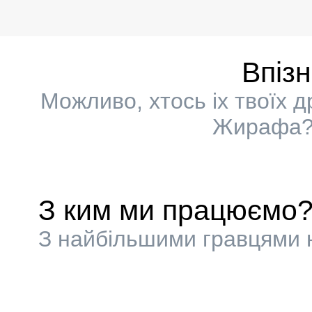
Впіз
Можливо, хтось іх твоїх 
Жирафа? 
З ким ми працюємо
З найбільшими гравцями н