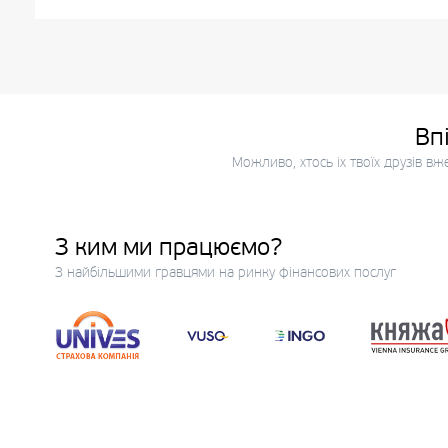
Вп
Можливо, хтось іх твоїх друзів в
З ким ми працюємо?
З найбільшими гравцями на ринку фінансових послуг