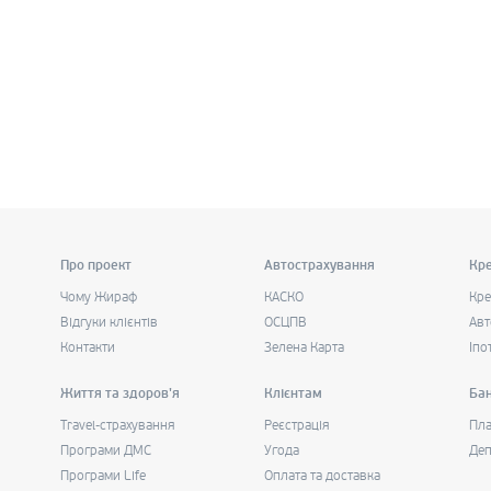
Про проект
Автострахування
Кре
Чому Жираф
КАСКО
Кре
Відгуки клієнтів
ОСЦПВ
Авт
Контакти
Зелена Карта
Іпо
Життя та здоров'я
Клієнтам
Бан
Travel-страхування
Реєстрація
Пла
Програми ДМС
Угода
Деп
Програми Life
Оплата та доставка